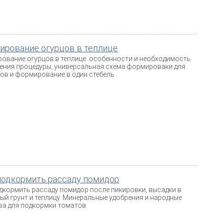
ирование огурцов в теплице
ование огурцов в теплице: особенности и необходимость
ения процедуры, универсальная схема формироваки для
ов и формирование в один стебель
подкормить рассаду помидор
дкормить рассаду помидор после пикировки, высадки в
ый грунт и теплицу. Минеральные удобрения и народные
ва для подкормки томатов.