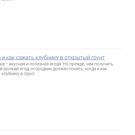
 и как сажать клубнику в открытый грунт
ка – вкусная и полезная ягода. Но прежде, чем получить
й урожай ягод, огородник должен понять, когда и как
 клубнику в грунт.