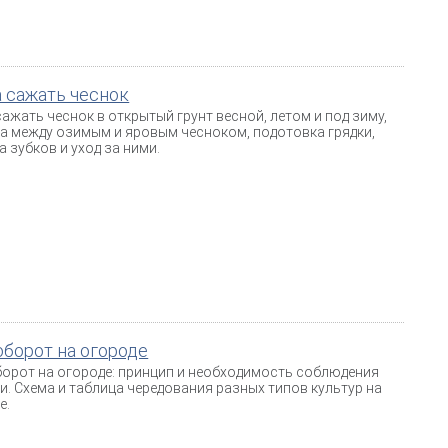
 сажать чеснок
сажать чеснок в открытый грунт весной, летом и под зиму,
а между озимым и яровым чесноком, подотовка грядки,
а зубков и уход за ними.
борот на огороде
орот на огороде: принцип и необходимость соблюдения
и. Схема и таблица чередования разных типов культур на
е.