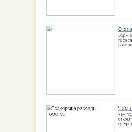
Форм
Формир
провед
новичк
Чем 
Чем по
открыт
средст