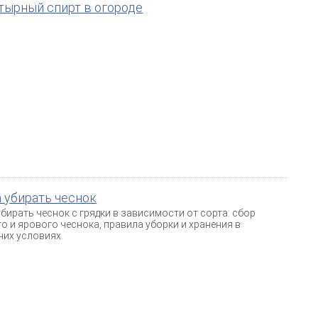
тырный спирт в огороде
 убирать чеснок
убирать чеснок с грядки в зависимости от сорта: сбор
о и ярового чеснока, правила уборки и хранения в
их условиях.