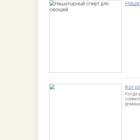
Наша
Когда
Когда 
озимог
домашн