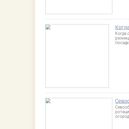
Когда
Когда 
разниц
посадк
Севоо
Севооб
ротаци
огород