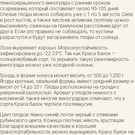
темноокрашенного винограда с ранним сроком
созревания, который составляет около 95-105 дней.
Спелые плоды можно собирать уже с 1 по 5 августа. Сила
и рост кустов, а также листьев активная, поэтому нужно
высаживать саженцы на приличном расстоянии друг от
друга. Если это правило не соблюдать, то кустики
разрастутся и будут загораживать плоды от солнца.
Лоза вызревает хорошо. Морозоустойчивость
зафиксирована до -22-23°С. Так как Краса балок —
солнцелюбивый сорт, то укрывать такую разновидность
винограда можно уже холодной осенью.
Гроздь в форме конуса может весить от 500 до 1200 г.
Ягоды крупные, овальной формы, имеют средний размер и
весят от 14 до 20 г. Плоды расположены на грозди с
умеренной рыхлостью. Аромат у плодов немного с
кислинкой, также многие виноградари отмечают, что у
сорта Краса балок терпкое послевкусие.
Цвет плодов темно-синий, почти черный с отливами
рубинового цвета. Кожица плотная, мякоть хрустящая.
Благодаря внешним качествам и хорошей
транспортабельности, можно выращивать Красу балок на