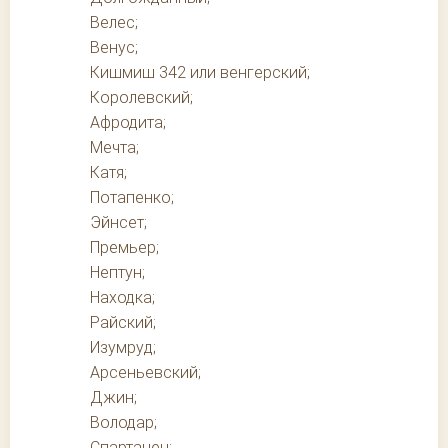
Велес;
Венус;
Кишмиш 342 или венгерский;
Королевский;
Афродита;
Мечта;
Катя;
Потапенко;
Эйнсет;
Премьер;
Нептун;
Находка;
Райский;
Изумруд;
Арсеньевский;
Джин;
Володар;
Спартанец;