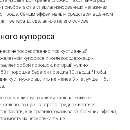
оза избавиться крайне сложно. Такой виноград
 приобретают в специализированных магазинах.
го проще. Самым эффективным средством в данном
ли препараты, сделанные на его основе.
ного купороса
неся непосредственно под куст данный
в железном купоросе и железосодержащих
тавляет собой порошок, который нужно
150 г порошка берется порядка 10 л воды. Чтобы
ин куст нужно вылить не менее 3-х, а лучше — 5 л
са.
е лозы и листьев солями железа. Если же
 железо, то нужно строго придерживаться
препараты, как правило, оказывают больший эффект,
стоимость их несколько выше.