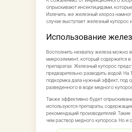
К сожалению, от инфекционного хлор
опрыскивают инсектицидами, которые
Излечить же железный хлороз намно
случае выступает железный купорос и
Использование желез
Восполнить нехватку железа можно в
микроэлемент, который содержится 
препаратах. Железный купорос предс
предварительно разводить водой. На 
подкормка дала нужный эффект, под од
разведенного в воде медного купоро
Также эффективно будет опрыскивани
используются препараты, содержащие
рекомендаций производителей. Такие 
чем раствор медного купороса. Но и 