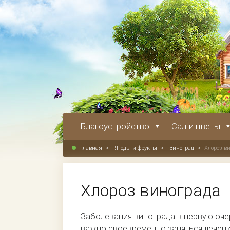
Благоустройство
Сад и цветы
Главная
>
Ягоды и фрукты
>
Виноград
>
Хлороз в
Хлороз винограда
Заболевания винограда в первую оче
важно своевременно заняться лечени