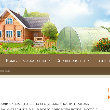
Комнатные растения
Овощеводство
Птицев
инограда
редь сказываются на его урожайности, поэтому
ем кустарника. Чаще всего садоводы встречаются с