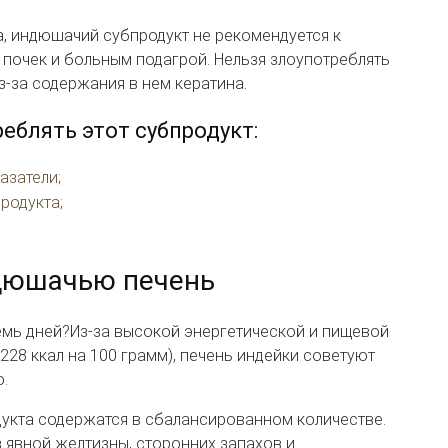
, индюшачий субпродукт не рекомендуется к
почек и больным подагрой. Нельзя злоупотреблять
-за содержания в нем кератина.
реблять этот субпродукт:
азатели;
родукта;
ндюшачью печень
емь дней?Из-за высокой энергетической и пищевой
228 ккал на 100 грамм), печень индейки советуют
ю.
дукта содержатся в сбалансированном количестве.
 явной желтизны, сторонних запахов и