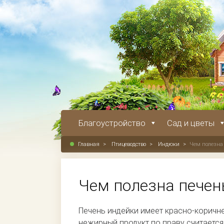
Благоустройство
Сад и цветы
Главная
>
Птицеводство
>
Индюки
>
Чем полезна
Чем полезна печен
Печень индейки имеет красно-коричне
нежирный продукт по праву считается