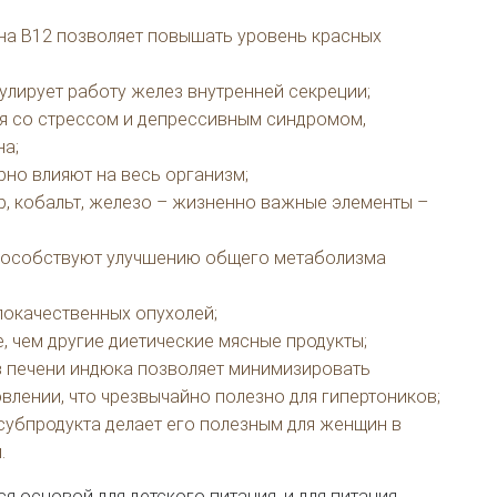
а B12 позволяет повышать уровень красных
гулирует работу желез внутренней секреции;
я со стрессом и депрессивным синдромом,
на;
орно влияют на весь организм;
ор, кобальт, железо – жизненно важные элементы –
пособствуют улучшению общего метаболизма
локачественных опухолей;
е, чем другие диетические мясные продукты;
в печени индюка позволяет минимизировать
влении, что чрезвычайно полезно для гипертоников;
субпродукта делает его полезным для женщин в
.
я основой для детского питания, и для питания