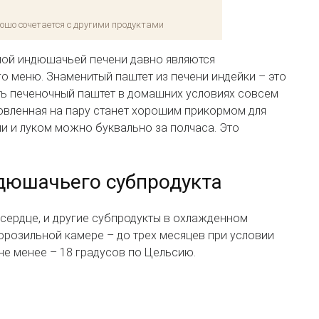
рошо сочетается с другими продуктами
ной индюшачьей печени давно являются
 меню. Знаменитый паштет из печени индейки – это
ть печеночный паштет в домашних условиях совсем
товленная на пару станет хорошим прикормом для
и и луком можно буквально за полчаса. Это
дюшачьего субпродукта
и сердце, и другие субпродукты в охлажденном
орозильной камере – до трех месяцев при условии
е менее – 18 градусов по Цельсию.