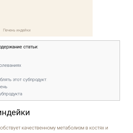
Печень индейки
одержание статьи:
олеваниях
лять этот субпродукт:
чень
убпродукта
индейки
обствует качественному метаболизм в костях и