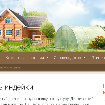
Комнатные растения
Овощеводство
Птицев
 печень индейки
ь индейки
вый цвет и нежную, гладкую структуру. Диетический
 деликатесом. Паштеты, оладьи, целые печеночные