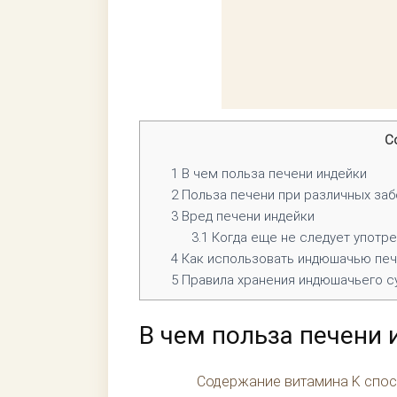
С
1
В чем польза печени индейки
2
Польза печени при различных заб
3
Вред печени индейки
3.1
Когда еще не следует употреб
4
Как использовать индюшачью пе
5
Правила хранения индюшачьего с
В чем польза печени 
Содержание витамина K спос