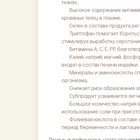
тканях;
Высокое содержание витамин
кровяных телец в плазме;
Селен в составе продукта ре
Триптофан помогает боротьс
стимулируя выработку серотони
Витамины A, C, E, PP, благотв
Калий, натрий, магний, фосф
входят в состав печени индейки;
Минералы и аминокислоты с
организма;
Снижает риск образования з
Субпродукт усваивается легч
Большое количество натрия 
использование соли при пригото
Фолиевая кислота в составе 
период беременности и лактации
Печень индейки очень часто становитс