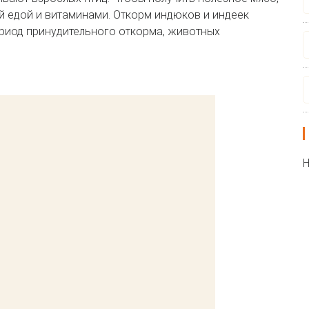
 едой и витаминами. Откорм индюков и индеек
период принудительного откорма, животных
Н