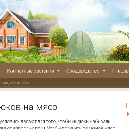
Комнатные растения
Овощеводство
Птицев
ть индюков на мясо
юков на мясо
условиях делают для того, чтобы индюки набирали
ивают взрослых птиц. Чтобы получить полезное мясо,