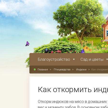
Благоустройство
Сад и цветы
Главная
>
Птицеводство
>
Индюки
>
Как откорми
Как откормить инд
Откорм индюков на мясо в домашних 
вес к моменту забоя. В основном заб