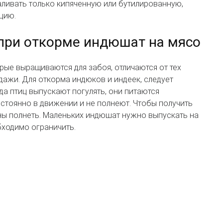
наливать только кипяченную или бутилированную,
цию.
при откорме индюшат на мясо
рые выращиваются для забоя, отличаются от тех
одажи. Для откорма индюков и индеек, следует
а птиц выпускают погулять, они питаются
стоянно в движении и не полнеют. Чтобы получить
ны полнеть. Маленьких индюшат нужно выпускать на
бходимо ограничить.