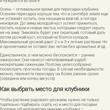
и нуждается во влаге.
Осень – оптимальное время для пересадки клубника.
Осенняя пересадка хороша тем, что в сентябре земля еще
не успевает остыть, она насыщена влагой, а погода
нежаркая. До зимы молодой куст успеет прижиться,
пустить корни и новые листья, которыми следует укрыть
ее на зиму. Зимовать будет уже окрепший, готовый дать
летом урожай куст, который не боится холодов.
Максимальный урожай дают 2-х и 3-х летние растения. Но
и однолетники не оставят вас летом без ароматных ягод.
Единственное, о чем можно беспокоится – ранние
заморозки. Они нанесут непоправимый ущерб
неокрепшим саженцам. Поэтому целесообразно
посмотреть прогнозы погоды. В случае необходимости
можно, перенести пересадку на более ранние сроки
(середина или конец августа).
Как выбрать место для клубники
Чтобы растение радовало урожаем, нужно не только
тщательно подбирать сорта, но и место для посадки.
Вопреки общепринятому мнению клубника –