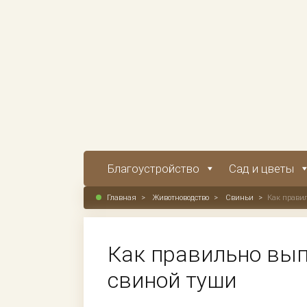
Благоустройство
Сад и цветы
Главная
>
Животноводство
>
Свиньи
>
Как прави
Как правильно вып
свиной туши