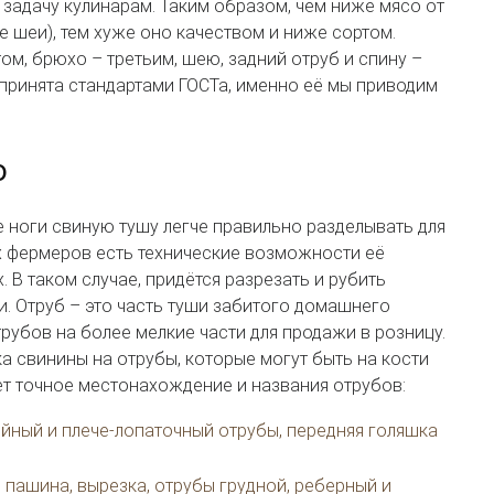
 задачу кулинарам. Таким образом, чем ниже мясо от
е шеи), тем хуже оно качеством и ниже сортом.
м, брюхо – третьим, шею, задний отруб и спину –
принята стандартами ГОСТа, именно её мы приводим
ю
е ноги свиную тушу легче правильно разделывать для
ех фермеров есть технические возможности её
 В таком случае, придётся разрезать и рубить
. Отруб – это часть туши забитого домашнего
рубов на более мелкие части для продажи в розницу.
ка свинины на отрубы, которые могут быть на кости
ет точное местонахождение и названия отрубов:
йный и плече-лопаточный отрубы, передняя голяшка
 пашина, вырезка, отрубы грудной, реберный и