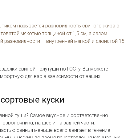
 Шпиком называется разновидность свиного жира с
товатой мякотью толщиной от 1,5 см, а салом
й разновидности — внутренней мягкой и слоистой 15
азделки свиной полутуши по ГОСТу. Вы можете
мфортную для вас в зависимости от ваших
 сортовые куски
свиной туши? Самое вкусное и соответственно
позвоночника, на шее и на задней части.
 частью свинья меньше всего двигает в течение
усным и мягким во время приготовления кулинарных