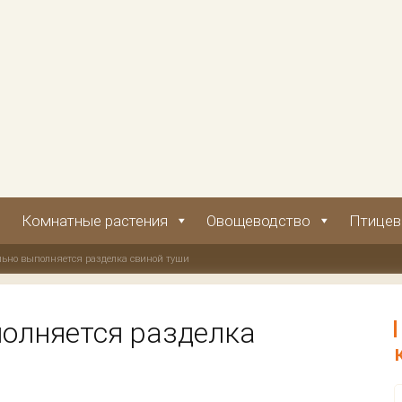
Комнатные растения
Овощеводство
Птицев
льно выполняется разделка свиной туши
олняется разделка