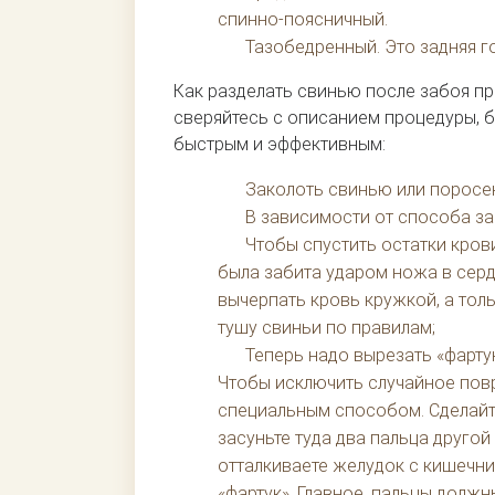
спинно-поясничный.
Тазобедренный. Это задняя г
Как разделать свинью после забоя п
сверяйтесь с описанием процедуры, 
быстрым и эффективным:
Заколоть свинью или поросе
В зависимости от способа за
Чтобы спустить остатки крови
была забита ударом ножа в сердц
вычерпать кровь кружкой, а толь
тушу свиньи по правилам;
Теперь надо вырезать «фарту
Чтобы исключить случайное пов
специальным способом. Сделайте
засуньте туда два пальца другой
отталкиваете желудок с кишечни
«фартук». Главное, пальцы долж