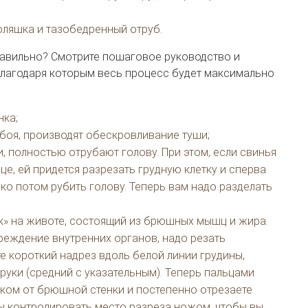
оляшка и тазобедренный отруб.
равильно? Смотрите пошаговое руководство и
благодаря которым весь процесс будет максимально
нка;
боя, производят обескровливание туши;
, полностью отрубают голову. При этом, если свинья
е, ей придется разрезать грудную клетку и сперва
ко потом рубить голову. Теперь вам надо разделать
к» на животе, состоящий из брюшных мышц и жира.
реждение внутренних органов, надо резать
 короткий надрез вдоль белой линии грудины,
 руки (средний с указательным). Теперь пальцами
ком от брюшной стенки и постепенно отрезаете
ны контролировать место разреза ножом, чтобы вы