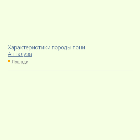
Характеристики породы пони
Аппалуза
Лошади