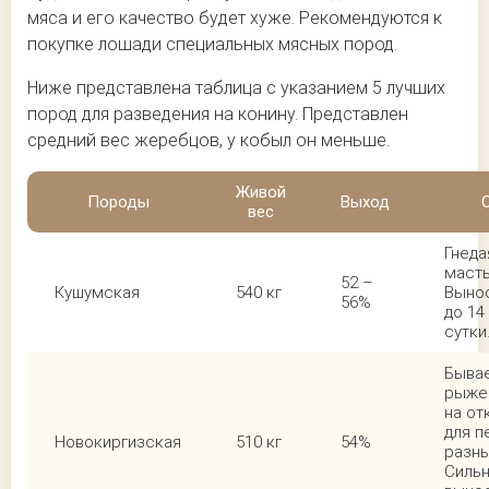
мяса и его качество будет хуже. Рекомендуются к
покупке лошади специальных мясных пород.
Ниже представлена таблица с указанием 5 лучших
пород для разведения на конину. Представлен
средний вес жеребцов, у кобыл он меньше.
Живой
Породы
Выход
вес
Гнеда
масть
52 –
Кушумская
540 кг
Вынос
56%
до 14
сутки
Бывае
рыжей
на от
для п
Новокиргизская
510 кг
54%
разны
Сильн