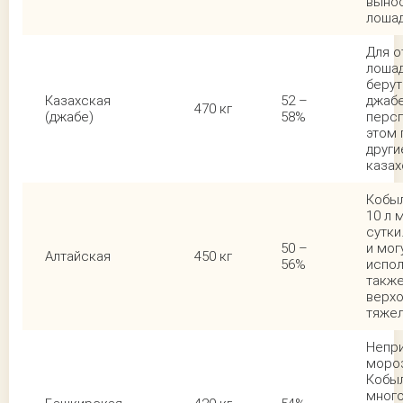
выно
лошад
Для 
лошад
берут
Казахская
52 –
джабе
470 кг
(джабе)
58%
персп
этом 
други
казах
Кобы
10 л 
сутки
50 –
и мог
Алтайская
450 кг
56%
испо
также
верхо
тяжел
Непри
моро
Кобы
много