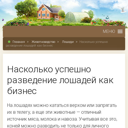
МЕНЮ
Главная
>
Животноводство
>
Лошади
>
Насколько успешно
разведение лошадей как бизнес
Насколько успешно
разведение лошадей как
бизнес
На лошадях можно кататься верхом или запрягать
их в телегу, а еще эти животные — отличный
источник мяса, молока и навоза. Учитывая все это,
коней можно разводить не только для личного