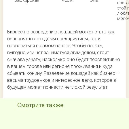
Башкирская
420 кг
54%
поэто
этой 
любят
моло
Бизнес по разведению лошадей может стать как
невероятно доходным предприятием, так и
провалиться в самом начале. Чтобы понять,
выгодно или нет заниматься этим делом, стоит
сначала узнать, насколько оно будет перспективно
в вашем городе или регионе проживания и куда
сбывать конину. Разведение лошадей как бизнес —
весьма трудоемкое и интересное дело, которое в
будущем может принести неплохой результат.
Смотрите также