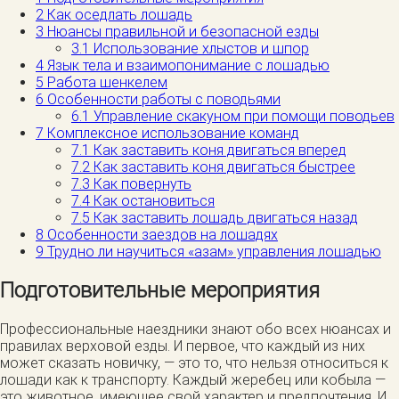
2
Как оседлать лошадь
3
Нюансы правильной и безопасной езды
3.1
Использование хлыстов и шпор
4
Язык тела и взаимопонимание с лошадью
5
Работа шенкелем
6
Особенности работы с поводьями
6.1
Управление скакуном при помощи поводьев
7
Комплексное использование команд
7.1
Как заставить коня двигаться вперед
7.2
Как заставить коня двигаться быстрее
7.3
Как повернуть
7.4
Как остановиться
7.5
Как заставить лошадь двигаться назад
8
Особенности заездов на лошадях
9
Трудно ли научиться «азам» управления лошадью
Подготовительные мероприятия
Профессиональные наездники знают обо всех нюансах и
правилах верховой езды. И первое, что каждый из них
может сказать новичку, — это то, что нельзя относиться к
лошади как к транспорту. Каждый жеребец или кобыла —
это животное, имеющее свой характер и предпочтения. И