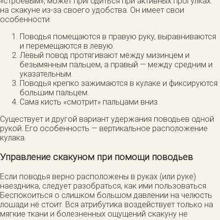
«строевым», может пригодиться при активных прогулках
на скакуне из-за своего удобства. Он имеет свои
особенности:
Поводья помещаются в правую руку, выравниваются
и перемещаются в левую.
Левый повод протягивают между мизинцем и
безымянным пальцем, а правый — между средним и
указательным.
Поводья крепко зажимаются в кулаке и фиксируются
большим пальцем.
Сама кисть «смотрит» пальцами вниз.
Существует и другой вариант удержания поводьев одной
рукой. Его особенность — вертикальное расположение
кулака.
Управление скакуном при помощи поводьев
Если поводья верно расположены в руках (или руке)
наездника, следует разобраться, как ими пользоваться.
Беспокоиться о слишком большом давлении на челюсть
лошади не стоит. Вся атрибутика воздействует только на
мягкие ткани и болезненных ощущений скакуну не