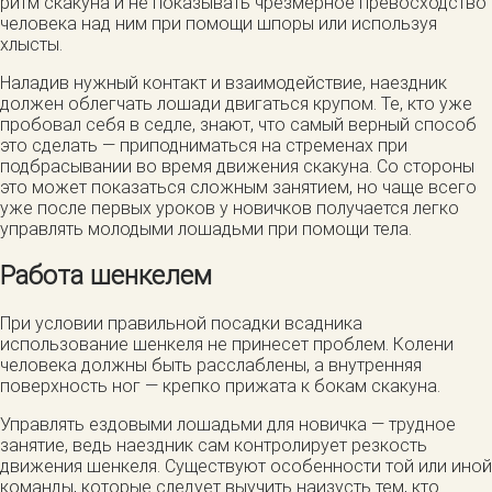
ритм скакуна и не показывать чрезмерное превосходство
человека над ним при помощи шпоры или используя
хлысты.
Наладив нужный контакт и взаимодействие, наездник
должен облегчать лошади двигаться крупом. Те, кто уже
пробовал себя в седле, знают, что самый верный способ
это сделать — приподниматься на стременах при
подбрасывании во время движения скакуна. Со стороны
это может показаться сложным занятием, но чаще всего
уже после первых уроков у новичков получается легко
управлять молодыми лошадьми при помощи тела.
Работа шенкелем
При условии правильной посадки всадника
использование шенкеля не принесет проблем. Колени
человека должны быть расслаблены, а внутренняя
поверхность ног — крепко прижата к бокам скакуна.
Управлять ездовыми лошадьми для новичка — трудное
занятие, ведь наездник сам контролирует резкость
движения шенкеля. Существуют особенности той или иной
команды, которые следует выучить наизусть тем, кто