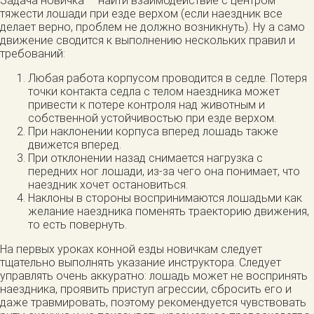
Задача новичка — найти взаимодействие с центром
тяжести лошади при езде верхом (если наездник все
делает верно, проблем не должно возникнуть). Ну а само
движение сводится к выполнению нескольких правил и
требований:
Любая работа корпусом проводится в седле. Потеря
точки контакта седла с телом наездника может
привести к потере контроля над животным и
собственной устойчивостью при езде верхом.
При наклонении корпуса вперед лошадь также
движется вперед.
При отклонении назад снимается нагрузка с
передних ног лошади, из-за чего она понимает, что
наездник хочет остановиться.
Наклоны в стороны воспринимаются лошадьми как
желание наездника поменять траекторию движения,
то есть повернуть.
На первых уроках конной езды новичкам следует
тщательно выполнять указание инструктора. Следует
управлять очень аккуратно: лошадь может не воспринять
наездника, проявить приступ агрессии, сбросить его и
даже травмировать, поэтому рекомендуется чувствовать