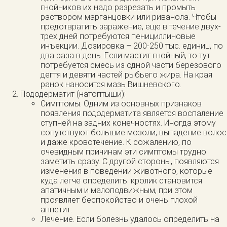
гнойников их надо разрезать и промыть
раствором марганцовки или риванола. Чтобы
предотвратить заражение, еще в течение двух-
трех дней потребуются пенициллиновые
инъекции. Дозировка – 200-250 тыс. единиц, по
два раза в день. Если мастит гнойный, то тут
потребуется смесь из одной части березового
дегтя и девяти частей рыбьего жира. На края
ранок наносится мазь Вишневского.
Пододерматит (натоптыши):
Симптомы. Одним из основных признаков
появления пододерматита является воспаление
ступней на задних конечностях. Иногда этому
сопутствуют большие мозоли, выпадение волос
и даже кровотечение. К сожалению, по
очевидным причинам эти симптомы трудно
заметить сразу. С другой стороны, появляются
изменения в поведении животного, которые
куда легче определить: кролик становится
апатичным и малоподвижным, при этом
проявляет беспокойство и очень плохой
аппетит.
Лечение. Если болезнь удалось определить на