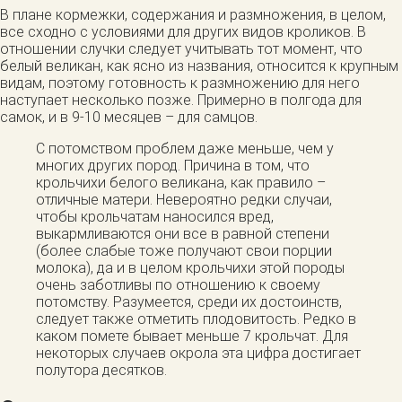
В плане кормежки, содержания и размножения, в целом,
все сходно с условиями для других видов кроликов. В
отношении случки следует учитывать тот момент, что
белый великан, как ясно из названия, относится к крупным
видам, поэтому готовность к размножению для него
наступает несколько позже. Примерно в полгода для
самок, и в 9-10 месяцев – для самцов.
С потомством проблем даже меньше, чем у
многих других пород. Причина в том, что
крольчихи белого великана, как правило –
отличные матери. Невероятно редки случаи,
чтобы крольчатам наносился вред,
выкармливаются они все в равной степени
(более слабые тоже получают свои порции
молока), да и в целом крольчихи этой породы
очень заботливы по отношению к своему
потомству. Разумеется, среди их достоинств,
следует также отметить плодовитость. Редко в
каком помете бывает меньше 7 крольчат. Для
некоторых случаев окрола эта цифра достигает
полутора десятков.