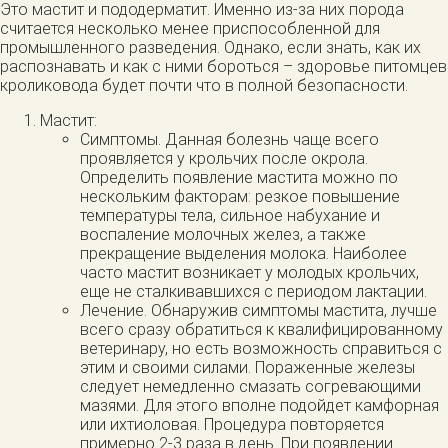
Это мастит и пододерматит. Именно из-за них порода
считается несколько менее приспособленной для
промышленного разведения. Однако, если знать, как их
распознавать и как с ними бороться – здоровье питомцев
кроликовода будет почти что в полной безопасности.
Мастит:
Симптомы. Данная болезнь чаще всего
проявляется у крольчих после окрола.
Определить появление мастита можно по
нескольким факторам: резкое повышение
температуры тела, сильное набухание и
воспаление молочных желез, а также
прекращение выделения молока. Наиболее
часто мастит возникает у молодых крольчих,
еще не сталкивавшихся с периодом лактации.
Лечение. Обнаружив симптомы мастита, лучше
всего сразу обратиться к квалифицированному
ветеринару, но есть возможность справиться с
этим и своими силами. Пораженные железы
следует немедленно смазать согревающими
мазями. Для этого вполне подойдет камфорная
или ихтиоловая. Процедура повторяется
примерно 2-3 раза в день. При появлении