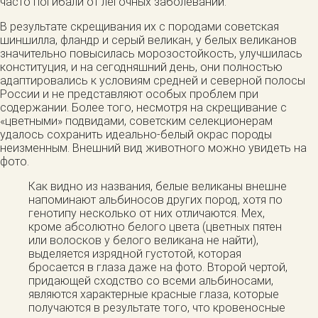
часто погибали от легочных заболеваний.
В результате скрещивания их с породами советская
шиншилла, фландр и серый великан, у белых великанов
значительно повысилась морозостойкость, улучшилась
конституция, и на сегодняшний день, они полностью
адаптировались к условиям средней и северной полосы
России и не представляют особых проблем при
содержании. Более того, несмотря на скрещивание с
«цветными» подвидами, советским селекционерам
удалось сохранить идеально-белый окрас породы
неизменным. Внешний вид животного можно увидеть на
фото.
Как видно из названия, белые великаны внешне
напоминают альбиносов других пород, хотя по
генотипу несколько от них отличаются. Мех,
кроме абсолютно белого цвета (цветных пятен
или волосков у белого великана не найти),
выделяется изрядной густотой, которая
бросается в глаза даже на фото. Второй чертой,
придающей сходство со всеми альбиносами,
являются характерные красные глаза, которые
получаются в результате того, что кровеносные