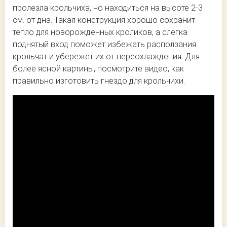
пролезла крольчиха, но находиться на высоте 2-3
см. от дна. Такая конструкция хорошо сохранит
тепло для новорожденных кроликов, а слегка
поднятый вход поможет избежать расползания
крольчат и убережет их от переохлаждения. Для
более ясной картины, посмотрите видео, как
правильно изготовить гнездо для крольчихи.