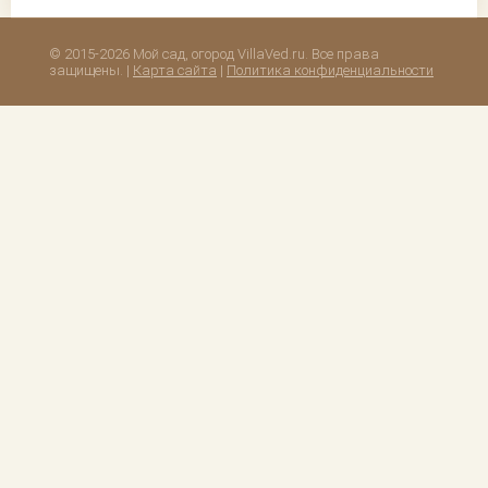
© 2015-2026 Мой сад, огород VillaVed.ru. Все права
защищены. |
Карта сайта
|
Политика конфиденциальности