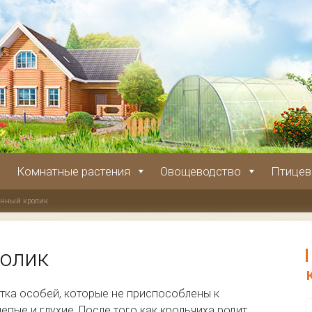
Комнатные растения
Овощеводство
Птицев
енный кролик
олик
тка особей, которые не приспособлены к
епые и глухие. После того как крольчиха родит,