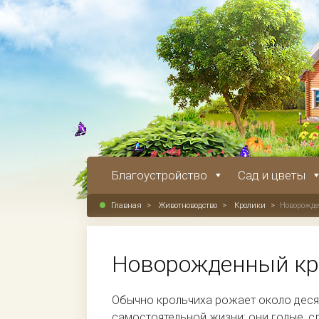
Благоустройство
Сад и цветы
Главная
>
Животноводство
>
Кролики
>
Новорожд
Новорожденный кр
Обычно крольчиха рожает около деся
самостоятельной жизни: они голые, сл