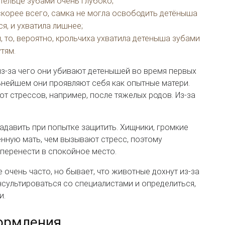
тельце зубами очень глубоко;
скорее всего, самка не могла освободить детёныша
ся, и ухватила лишнее;
 то, вероятно, крольчиха ухватила детеныша зубами
тям.
из-за чего они убивают детенышей во время первых
льнейшем они проявляют себя как опытные матери.
от стрессов, например, после тяжелых родов. Из-за
адавить при попытке защитить. Хищники, громкие
нную мать, чем вызывают стресс, поэтому
перенести в спокойное место.
очень часто, но бывает, что животные дохнут из-за
нсультироваться со специалистами и определиться,
и.
кормления