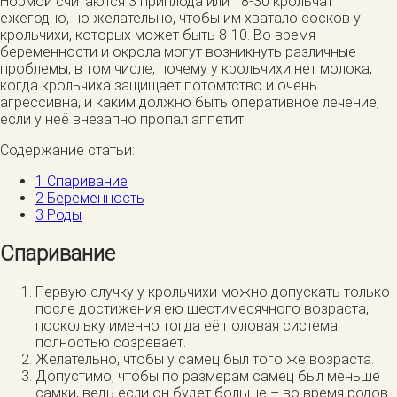
Нормой считаются 3 приплода или 18-30 крольчат
ежегодно, но желательно, чтобы им хватало сосков у
крольчихи, которых может быть 8-10. Во время
беременности и окрола могут возникнуть различные
проблемы, в том числе, почему у крольчихи нет молока,
когда крольчиха защищает потомтство и очень
агрессивна, и каким должно быть оперативное лечение,
если у неё внезапно пропал аппетит.
Содержание статьи:
1
Спаривание
2
Беременность
3
Роды
Спаривание
Первую случку у крольчихи можно допускать только
после достижения ею шестимесячного возраста,
поскольку именно тогда её половая система
полностью созревает.
Желательно, чтобы у самец был того же возраста.
Допустимо, чтобы по размерам самец был меньше
самки, ведь если он будет больше – во время родов