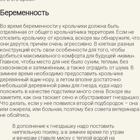
Беременность
Во время беременности у крольчихи должна быть
отделённая от общего крольчатника территория. Если не
отселить крольчиху от кролика, вскоре вы обнаружите, что
они дерутся, причём очень агрессивно. В клетках разных
конструкций есть свои особенности для того, чтобы
добиться максимального комфорта для будущей «мамы».
Главное, чтобы место для неё было сухим, теплым, без
сквозняков и затемнённым, а также оградить от шума. В
зимнее время необходимо предоставить крольчихе
деревянный ящик-нору, а летом вполне достаточно
небольшой деревянной рамы для гнезда, куда надо
положить в качестве подстилки много сена. Вскоре вы
заметите, как она таскает сено и обустраивает гнездышко.
Что делать, если у неё появился второй подбородок – она
или ожирела, или больная, поэтому без совета ветеринара
не обойтись.
В дополнение к гнездышку надо поставить
ниппельную поилку, а в зимнее время по утрам
и вечерам ставьте миску с теплой водой на