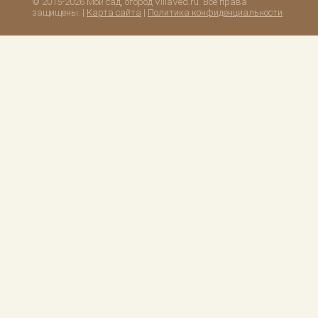
© 2015-2026 Мой сад, огород VillaVed.ru. Все права
защищены. |
Карта сайта
|
Политика конфиденциальности