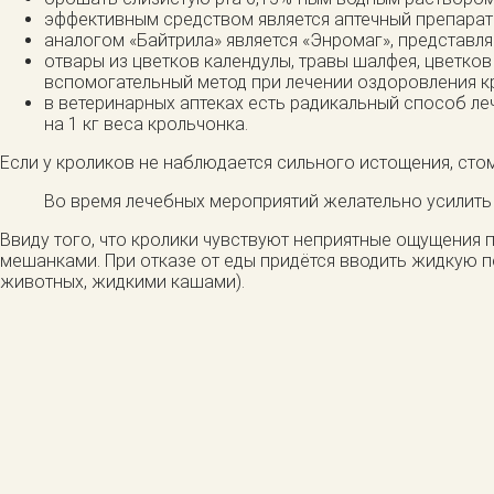
эффективным средством является аптечный препарат «
аналогом «Байтрила» является «Энромаг», представ
отвары из цветков календулы, травы шалфея, цветко
вспомогательный метод при лечении оздоровления к
в ветеринарных аптеках есть радикальный способ л
на 1 кг веса крольчонка.
Если у кроликов не наблюдается сильного истощения, стома
Во время лечебных мероприятий желательно усилить 
Ввиду того, что кролики чувствуют неприятные ощущения
мешанками. При отказе от еды придётся вводить жидкую 
животных, жидкими кашами).