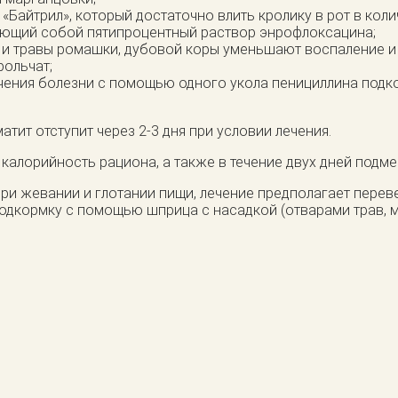
Байтрил», который достаточно влить кролику в рот в колич
ляющий собой пятипроцентный раствор энрофлоксацина;
в и травы ромашки, дубовой коры уменьшают воспаление и
рольчат;
ечения болезни с помощью одного укола пенициллина подк
тит отступит через 2-3 дня при условии лечения.
калорийность рациона, а также в течение двух дней подме
 при жевании и глотании пищи, лечение предполагает пер
подкормку с помощью шприца с насадкой (отварами трав,