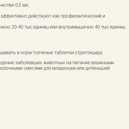
естве 0,5 мл;
 эффективно действуют как профилактический и
ожно 20-40 тыс.единиц или внутримышечно 40 тыс.единиц
шивать в корм толчёные таблетки стрептицида.
еведение заболевших животных на питание влажными
 молочными смесями для младенцев или детёнышей