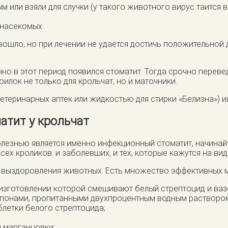
 или взяли для случки (у такого животного вирус таится в
 насекомых.
ошло, но при лечении не удаётся достичь положительной
нно в этот период появился стоматит. Тогда срочно перев
илок не только для крольчат, но и маточники.
теринарных аптек или жидкостью для стирки «Белизна») и
атит у крольчат
 болезнью является именно инфекционный стоматит, начина
сех кроликов: и заболевших, и тех, которые кажутся на ви
 выздоровления животных. Есть множество эффективных ме
 изготовлении которой смешивают белый стрептоцид и ваз
понами, пропитанными двухпроцентным водным раствором 
блетки белого стрептоцида;
 марганцовки;