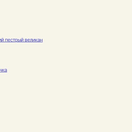
й пестрый великан
чка