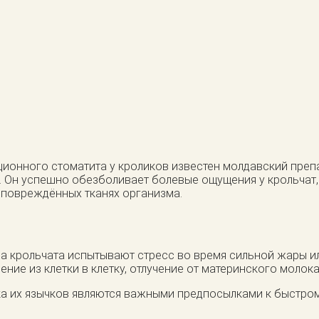
ционного стоматита у кроликов известен молдавский преп
а. Он успешно обезболивает болевые ощущения у крольчат
 повреждённых тканях организма.
гда крольчата испытывают стресс во время сильной жары 
ние из клетки в клетку, отлучение от материнского молока
а их язычков являются важными предпосылками к быстром