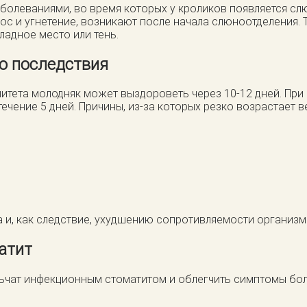
болеваниями, во время которых у кроликов появляется сл
нос и угнетение, возникают после начала слюноотделения
адное место или тень.
го последствия
нитета молодняк может выздороветь через 10-12 дней. Пр
ечение 5 дней. Причины, из-за которых резко возрастает
а и, как следствие, ухудшению сопротивляемости организ
атит
ьчат инфекционным стоматитом и облегчить симптомы бол