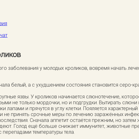
вия
чат
оликов
ного заболевания у молодых кроликов, вовремя начать ле
сначала белый, а с ухудшением состояния становится серо-
крупные язвы. У кроликов начинается слюнотечение, котор
крыми не только мордочки, но и подгрудки. Вытирать слюн
и лапами и прячутся в углу клетки. Пояляется характерны
ли не принять срочные меры по лечению заражённых инфекц
оследствия. Сначала аппетит остаётся прежним, но затем 
худеют. Голод ещё больше снижает иммунитет, животные п
 перепадами температуры тела.