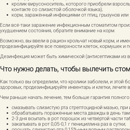
кролик-вирусоноситель, которого приобрели взрослым
контакте со слизистой оболочкой языка);
корм, заражённый инфекциями от птиц, грызунов или
Если всё-таки заражение инфекционным стоматитом произ
ухудшением состояния, обратите внимание на корм.
Возможно, вы ввели в рацион крольчат новый корм, и име
продезинфицируйте все поверхности клеток, кормушек и по
Дезинфекция может быть химической (антисептиками из ве
Что нужно делать, чтобы вылечить стом
Как только вы определили, что кролики заболели, и этой
здоровых, продезинфицируйте инвентарь и клетки, лечите в
Чем раньше начать лечение, тем больше гарантия полного
смазывать слизистую рта стрептоцидной мазью, при
обрабатывать поражённые места дважды в день там
2-3 дня всыпать в рот порошок из четвёртой части та
закапывать в рот 0,05-0,1 г пенициллина раз в сутки;
орошать слизистую рта 0,15%-ным водным раствором