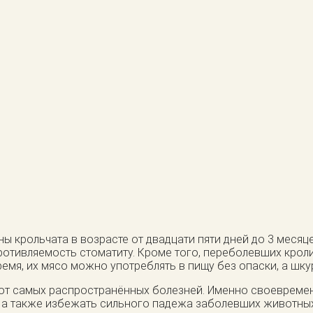
ы крольчата в возрасте от двадцати пяти дней до 3 меся
ротивляемость стоматиту. Кроме того, переболевших крол
ремя, их мясо можно употреблять в пищу без опаски, а шк
от самых распространённых болезней. Именно своевреме
, а также избежать сильного падежа заболевших животных