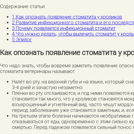
Содержание статьи:
1
Как опознать появление стоматита у кроликов
2
Развитие инфекционного стоматита и его последст
3
Почему появляется инфекционный стоматит
4
Что нужно делать, чтобы вылечить стоматит у кроль
5
Эпилог
Как опознать появление стоматита у кр
Что надо знать, чтобы вовремя заметить появление опас
стоматита ветеринары называют:
Налёт во рту, на верхней губе и на языке, который 
3-4 дней и зачастую незаметно.
Плёнки во рту отслаиваются, и под ними появляются 
становится так много, что у кроликов становятся мо
взъерошенный и угнетённый вид, часто чешут мордочк
период заболевание уже становится заметным, и, ес
На третьем этапе болезни начинаются необратимые п
отказываться от еды, одновременно с этим сильно 
смертью. Перед падежом появляется сильный понос с