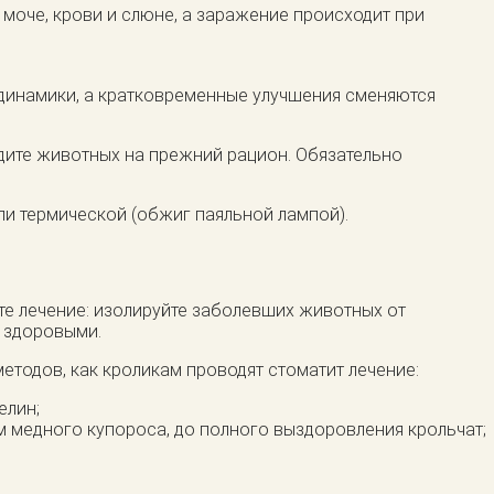
 моче, крови и слюне, а заражение происходит при
 динамики, а кратковременные улучшения сменяются
едите животных на прежний рацион. Обязательно
ли термической (обжиг паяльной лампой).
йте лечение: изолируйте заболевших животных от
д здоровыми.
тодов, как кроликам проводят стоматит лечение:
елин;
медного купороса, до полного выздоровления крольчат;