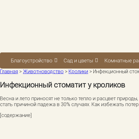
Благоустройство
Сад и цветы
Комнатные ра
Главная
>
Животноводство
>
Кролики
>
Инфекционный стом
Инфекционный стоматит у кроликов
Весна и лето приносят не только тепло и расцвет природ
стать причиной падежа в 30% случаях. Как избежать поте
[содержание]