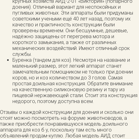
крупных хозяйств АИД-2-01 «Виктория» (попарного
доения). Отличный вариант для неспокойных и
пугливых животных. Эти аппараты были придуманы
советскими учеными ещё 40 лет назад, поэтому их
качество и практичность конструкции были
проверены временем. Они бесшумные, дешевые,
надёжно защищены от перегрева мотора и
короткого замыкания, а также от различных
механических воздействий. Имеют отличный срок
службы.
Буренка (тандем для коз). Несмотря на название и
маленький размер, этот легкий аппарат станет
замечательным помощником не только при доении
коров, но и коз количеством до 3 голов. Самая
простая доильная конструкция. Обратите внимание
на качественную силиконовую резину и тару из
пищевой нержавеющей стали. Стоит эта конструкция
недорого, поэтому доступна всем.
Отзывы о каждой конструкции для доения и сколько они
стоят можно посмотреть на форуме животноводов, а
также приобрести понравившуюся модель доильного
аппарата для коз б у, поскольку там есть много
объявлений продам-куплю. Любая модель АИД стоит