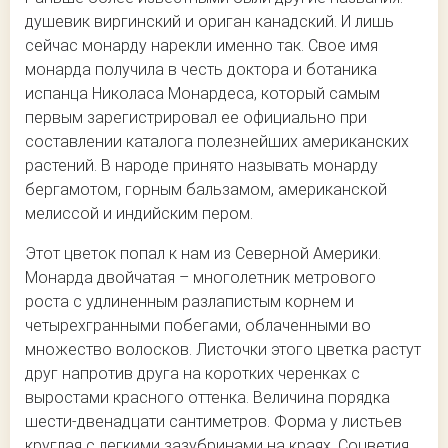
душевик виргинский и ориган канадский. И лишь
сейчас монарду нарекли именно так. Свое имя
монарда получила в честь доктора и ботаника
испанца Николаса Монардеса, который самым
первым зарегистрировал ее официально при
составлении каталога полезнейших американских
растений. В народе принято называть монарду
бергамотом, горным бальзамом, американской
мелиссой и индийским пером.
Этот цветок попал к нам из Северной Америки.
Монарда двойчатая – многолетник метрового
роста с удлиненным разлапистым корнем и
четырехгранными побегами, облаченными во
множество волосков. Листочки этого цветка растут
друг напротив друга на коротких черенках с
выростами красного оттенка. Величина порядка
шести-двенадцати сантиметров. Форма у листьев
круглая с легкими зазубринами на краях. Соцветия