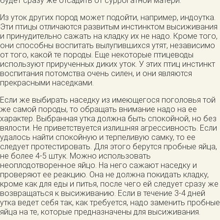
будет сразу же отсадить от суррогатной матери.
Из уток других пород может подойти, например, индоутка.
Эти птицы отличаются развитым инстинктом высиживания
и принудительно сажать на кладку их не надо. Кроме того,
они способны воспитать вылупившихся утят, независимо
от того, какой те породы. Еще некоторые птицеводы
используют прирученных диких уток. У этих птиц инстинкт
воспитания потомства очень силен, и они являются
прекрасными наседками.
Если же выбирать наседку из имеющегося поголовья той
же самой породы, то обращать внимание надо на ее
характер. Выбранная утка должна быть спокойной, но без
вялости. Не приветствуется излишняя агрессивность. Если
удалось найти спокойную и терпеливую самку, то ее
следует протестировать. Для этого берутся пробные яйца,
не более 4-5 штук. Можно использовать
неоплодотворенное яйцо. На него сажают наседку и
проверяют ее реакцию. Она не должна покидать кладку,
кроме как для еды и питья, после чего ей следует сразу же
возвращаться к высиживанию. Если в течение 3-4 дней
утка ведет себя так, как требуется, надо заменить пробные
яйца на те, которые предназначены для высиживания.