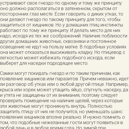
устраивают свое гнездо по одному и тому же принципу:
оно должно располагаться в затененном, скрытом от
посторонних глаз месте. Если говорить о диких утках, то
они делают гнездо по такому принципу для того, чтобы
защититься от хищников. Но у домашних птиц инстинкты
работают по тому же принципу. И делать место для них
надо, исходя из тех же соображений. Наличие поблизости
других домашних животных, сквозняки и постоянное
освещение не идут на пользу матке. В подобных условиях
она может отказаться высиживать кладку. Но птицевод с
легкостью может избежать подобного исхода, если
выберет для наседки подходящее место.
Самки могут покидать гнездо и по таким причинам, как
появление хищников или паразитов. Причем неважно, идет
ли разговор об утках или о любой другой птице. Например,
крыса или хорек может утащить яйцо, спугнуть наседку, да
и утята не защищены от их внимания, поэтому следует
проверить помещение на наличие щелей, через которые
эти животные могут проникнуть внутрь. Полностью
защитить птицу от них не получится, но уменьшать шанс
появления хищников вполне реально. И нужно помнить о
том, что подобные нежеланные гости могут появиться в
любой день и в любое время года. Но зимой при