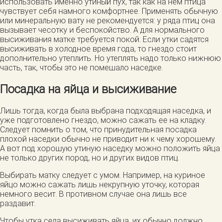
использовать именно утиный пух, так как на нем птица
чувствует себя намного комфортнее. Применять обычную
или минеральную вату не рекомендуется: у ряда птиц она
вызывает чесотку и беспокойство. А для нормального
высиживания матке требуется покой. Если утки садятся
высиживать в холодное время года, то гнездо стоит
дополнительно утеплить. Но утеплять надо только нижнюю
часть, так, чтобы это не помешало наседке.
Посадка на яйца и высиживание
Лишь тогда, когда была выбрана подходящая наседка, и
уже подготовлено гнездо, можно сажать ее на кладку.
Следует помнить о том, что принудительная посадка
плохой наседки обычно не приводит ни к чему хорошему.
А вот под хорошую утиную наседку можно положить яйца
не только других пород, но и других видов птиц.
Выбирать матку следует с умом. Например, на куриное
яйцо можно сажать лишь некрупную уточку, которая
немного весит. В противном случае она лишь все
раздавит.
Чтобы утка села высиживать яйца, их обычно должно