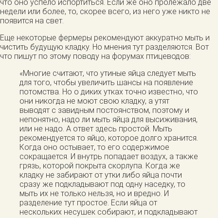
что оно успело испортиться. Если же оно пролежало две
недели или более, то, скорее всего, из него уже никто не
появится на свет.
Еще некоторые фермеры рекомендуют аккуратно мыть и
чистить будущую кладку. Но мнения тут разделяются. Вот
что пишут по этому поводу на форумах птицеводов:
«Многие считают, что утиные яйца следует мыть
для того, чтобы увеличить шансы на появление
потомства. Но о диких утках точно известно, что
они никогда не моют свою кладку, а утят
выводят с завидным постоянством, поэтому и
непонятно, надо ли мыть яйца для высиживания,
или не надо. А ответ здесь простой. Мыть
рекомендуется то яйцо, которое долго хранится.
Когда оно остывает, то его содержимое
сокращается. И внутрь попадает воздух, а также
грязь, которой покрыта скорлупа. Когда же
кладку не забирают от утки либо яйца почти
сразу же подкладывают под одну наседку, то
мыть их не только нельзя, но и вредно. И
разделение тут простое. Если яйца от
нескольких несушек собирают, и подкладывают