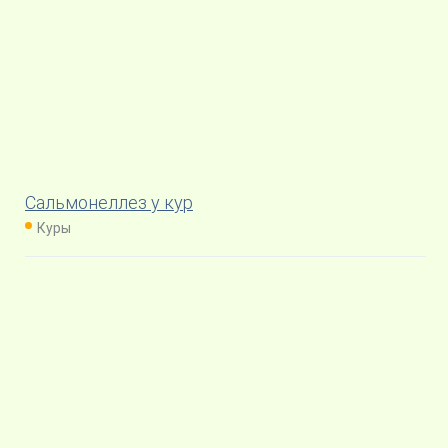
Сальмонеллез у кур
Куры