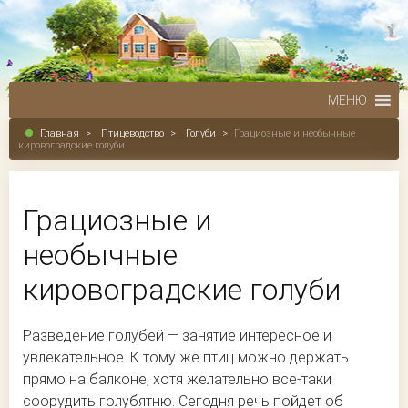
МЕНЮ
Главная
>
Птицеводство
>
Голуби
>
Грациозные и необычные
кировоградские голуби
Грациозные и
необычные
кировоградские голуби
Разведение голубей — занятие интересное и
увлекательное. К тому же птиц можно держать
прямо на балконе, хотя желательно все-таки
соорудить голубятню. Сегодня речь пойдет об