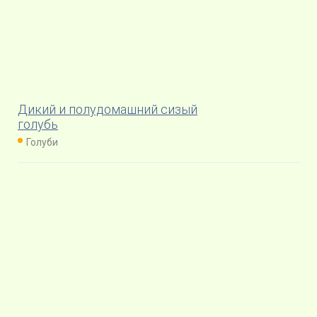
Дикий и полудомашний сизый
голубь
Голуби