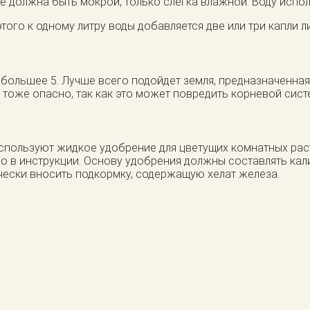
е должна быть мокрой, только слегка влажной. Воду испо
этого к одному литру воды добавляется две или три капли 
е большее 5. Лучше всего подойдет земля, предназначенна
 тоже опасно, так как это может повредить корневой сист
 используют жидкое удобрение для цветущих комнатных ра
 в инструкции. Основу удобрения должны составлять кали
чески вносить подкормку, содержащую хелат железа.