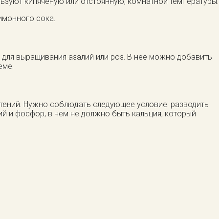
льзуют кипяченую или отстоянную, комнатной температуры.
лимонного сока.
я для выращивания азалий или роз. В нее можно добавить
еме.
стений. Нужно соблюдать следующее условие: разводить
й и фосфор, в нем не должно быть кальция, который