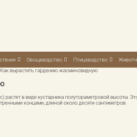
стения
Овощеводство
Птицеводство
Животн
>
Как вырастить гардению жасминовидную
ую
растет в виде кустарника полутораметровой высоты. Этот 
стренными концами, длиной около десяти сантиметров.