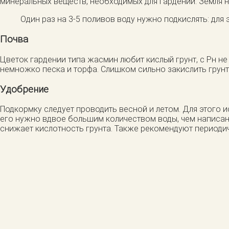
минеральных веществ, необходимых для гардении. Земля н
Один раз на 3-5 поливов воду нужно подкислять: для 
Почва
Цветок гардении типа жасмин любит кислый грунт, с Рн н
немножко песка и торфа. Слишком сильно закислить грунт
Удобрение
Подкормку следует проводить весной и летом. Для этого
его нужно вдвое большим количеством воды, чем написано
снижает кислотность грунта. Также рекомендуют периоди