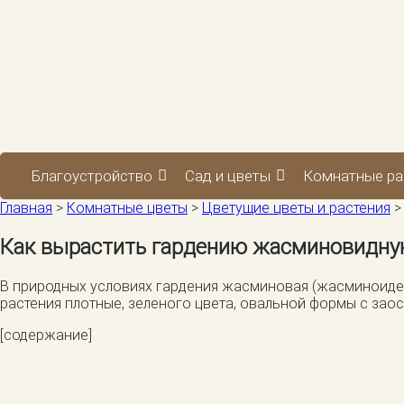
Благоустройство
Сад и цветы
Комнатные ра
Главная
>
Комнатные цветы
>
Цветущие цветы и растения
Как вырастить гардению жасминовидн
В природных условиях гардения жасминовая (жасминоидес) 
растения плотные, зеленого цвета, овальной формы с зао
[содержание]