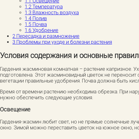
1.1
Освещение
1.2
Температура
1.3
Влажность воздуха
1.4
Полив
1.5
Почва
1.6
Удобрение
2
Пересадка и размножение
3
Проблемы при уходе и болезни растения
Условия содержания и основные правил
Гардения жасминовая комнатная – растение капризное. Ух
подготовлена. Этот жасминовидный цветок не переносит с
вегетации правильные удобрения. Почва должна быть кис
Время от времени растению необходима обрезка. При нару
нужно обеспечить следующие условия.
Освещение
Гардения-жасмин любит свет, но не прямые солнечные луч
окно. Зимой можно переставить цветок на южное окно, н