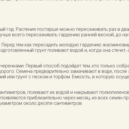
й год. Растения постарше можно пересаживать раз в два 
учше всего пересаживать гардению ранней весной, до нач
 5. Перед тем как пересадить молодую гардению жасминови
дготовленный грунт поливают водой и, когда она стечет, 
еренками. Первый способ подойдет тем, кто только собра
дорого. Семена предварительно замачивают в воде, после 
ий или грунт с песком и торфом. Емкость, в которую осущ
сантиметров, поливают их водой и накрывают полиэтиленов
 появляются приблизительно через месяц, из всех семян п
диаметром около десяти сантиметров.