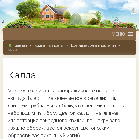
МЕНЮ
Главная
>
Комнатные цветы
>
Цветущие цветы и растения
>
Калла
Калла
Многих людей калла завораживает с первого
взгляда. Блестящие зеленые восковые листья,
длинный трубчатый стебель, утонченный цветок с
небольшим изгибом. Цветок каллы – наглядная
иллюстрация природного квиллинга. Покрывало
изящно оборачивается вокруг цветоножки,
образовывая пикантный изгиб.