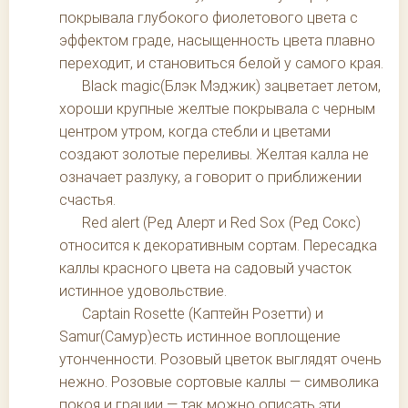
покрывала глубокого фиолетового цвета с
эффектом граде, насыщенность цвета плавно
переходит, и становиться белой у самого края.
Black magic(Блэк Мэджик) зацветает летом,
хороши крупные желтые покрывала с черным
центром утром, когда стебли и цветами
создают золотые переливы. Желтая калла не
означает разлуку, а говорит о приближении
счастья.
Red alert (Ред Алерт и Red Sox (Ред Сокс)
относится к декоративным сортам. Пересадка
каллы красного цвета на садовый участок
истинное удовольствие.
Captain Rosette (Каптейн Розетти) и
Samur(Самур)есть истинное воплощение
утонченности. Розовый цветок выглядят очень
нежно. Розовые сортовые каллы — символика
покоя и грации — так можно описать эти