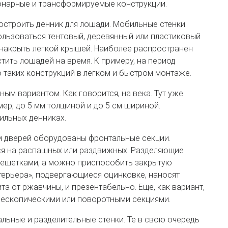
онарные и трансформируемые конструкции.
остроить денник для лошади. Мобильные стенки
льзоваться тентовый, деревянный или пластиковый
накрыть легкой крышей. Наиболее распространен
тить лошадей на время. К примеру, на период
 таких конструкций в легком и быстром монтаже.
ым вариантом. Как говорится, на века. Тут уже
ер, до 5 мм толщиной и до 5 см шириной.
бильных денниках.
ом дверей оборудованы фронтальные секции.
ся на распашных или раздвижных. Разделяющие
решетками, а можно приспособить закрытую
терьера», подвергающиеся оцинковке, наносят
та от ржавчины, и презентабельно. Еще, как вариант,
лескопическими или поворотными секциями.
льные и разделительные стенки. Те в свою очередь