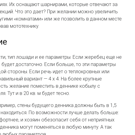
иях. Их оснащают шарнирами, которые отвечают за
екций. Что это дает? При желании можно увеличить
угими «комнатами» или же позволить в данном месте
овав мототехнику.
ие
и, тип лошади и ее параметры. Если жеребец еще не
 м будет достаточно. Если больше, то эти параметры
ой стороны. Если речь идет о теплокровных или
авильный вариант — 4 х 4. На более крупные
есть желание поместить в деннике кобылу с
 Тут и в 20 кв. м будет тесно.
пример, стены будущего денника должны быть в 1,5
т находиться. По возможности лучше делать больше:
фортнее, и хозяин обезопасит себя от неприятных
денника могут поменяться в любую минуту. А так
о любых параметров.