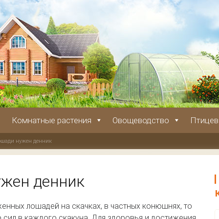
Комнатные растения
Овощеводство
Птицев
лошади нужен денник
ужен денник
енных лошадей на скачках, в частных конюшнях, то
 сил в каждого скакуна. Для здоровья и достижения