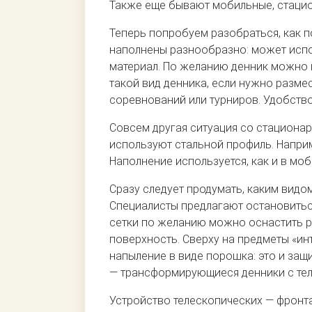
Также еще бывают мобильные, стаци
Теперь попробуем разобраться, как п
наполнены разнообразно: может испо
материал. По желанию денник можно 
такой вид денника, если нужно размес
соревнований или турниров. Удобство
Совсем другая ситуация со стационарн
используют стальной профиль. Наприм
Наполнение используется, как и в мо
Сразу следует продумать, каким вид
Специалисты предлагают остановить
сетки по желанию можно оснастить 
поверхность. Сверху на предметы «ин
напыление в виде порошка: это и защи
— трансформирующиеся денники с те
Устройство телескопических — фронта