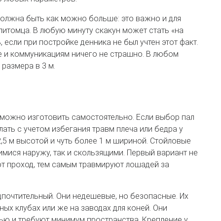
лжна быть как можно больше: это важно и для
 питомца. В любую минуту скакун может стать «на
, если при постройке денника не был учтен этот факт.
е и коммуникациям ничего не страшно. В любом
размера в 3 м.
 можно изготовить самостоятельно. Если выбор пал
ать с учетом избегания травм плеча или бедра у
,5 м высотой и чуть более 1 м шириной. Стойловые
мися наружу, так и скользящими. Первый вариант не
ют проход, тем самым травмируют лошадей за
едпочтительный. Они недешевые, но безопасные. Их
х клубах или же на заводах для коней. Они
ью и требуют минимум пространства. Крепление у