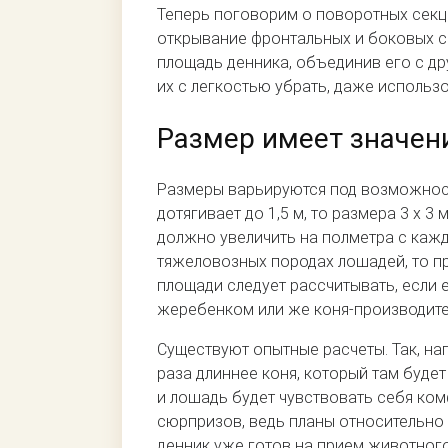
Теперь поговорим о поворотных секц
открывание фронтальных и боковых с
площадь денника, объединив его с др
их с легкостью убрать, даже использ
Размер имеет значен
Размеры варьируются под возможност
дотягивает до 1,5 м, то размера 3 х 3
должно увеличить на полметра с кажд
тяжеловозных породах лошадей, то пр
площади следует рассчитывать, если 
жеребенком или же коня-производителя.
Существуют опытные расчеты. Так, на
раза длиннее коня, который там буде
и лошадь будет чувствовать себя ком
сюрпризов, ведь планы относительно 
денник уже готов на прием животног