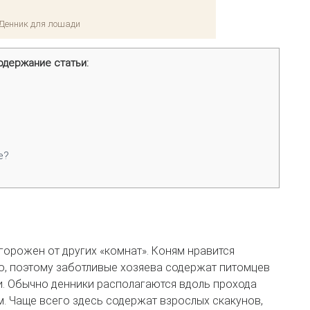
Денник для лошади
одержание статьи:
е?
горожен от других «комнат». Коням нравится
о, поэтому заботливые хозяева содержат питомцев
. Обычно денники располагаются вдоль прохода
м. Чаще всего здесь содержат взрослых скакунов,