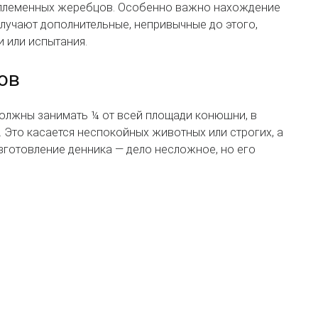
е племенных жеребцов. Особенно важно нахождение
олучают дополнительные, непривычные до этого,
и или испытания.
ов
должны занимать ¼ от всей площади конюшни, в
 Это касается неспокойных животных или строгих, а
зготовление денника — дело несложное, но его