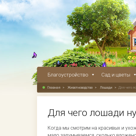
Благоустройство
Сад и цветы
Главная
>
Животноводство
>
Лошади
>
Для чего 
Для чего лошади н
Когда мы смотрим на красивых и ухож
мало задумываемся, сколько вложено