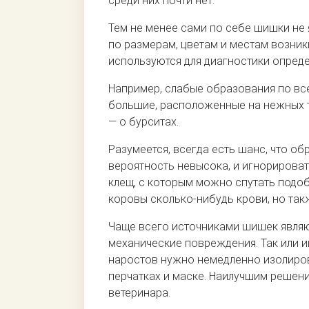
среди них почти нет.
Тем не менее сами по себе шишки не 
по размерам, цветам и местам возник
используются для диагностики опред
Например, слабые образования по все
большие, расположенные на нежных т
— о бурситах.
Разумеется, всегда есть шанс, что о
вероятность невысока, и игнорирова
клещ, с которым можно спутать подоб
коровы сколько-нибудь крови, но так
Чаще всего источниками шишек являю
механические повреждения. Так или и
наростов нужно немедленно изолиров
перчатках и маске. Наилучшим решен
ветеринара.