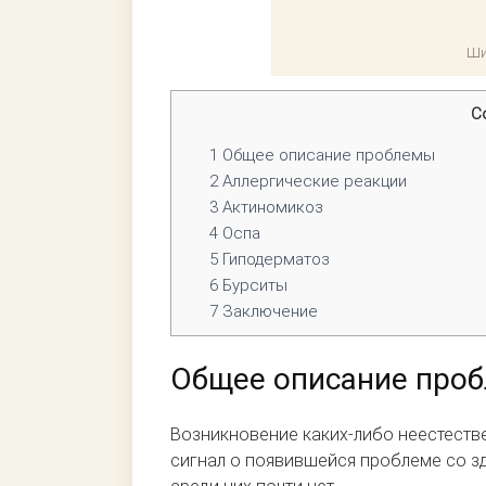
Ши
С
1
Общее описание проблемы
2
Аллергические реакции
3
Актиномикоз
4
Оспа
5
Гиподерматоз
6
Бурситы
7
Заключение
Общее описание про
Возникновение каких-либо неестеств
сигнал о появившейся проблеме со з