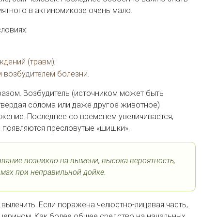
иятного в актиномикозе очень мало.
ловиях:
дений (травм);
 возбудителем болезни.
азом. Возбудитель (источником может быть
 твердая солома или даже другое животное)
ажение. Последнее со временем увеличивается,
на появляются пресловутые «шишки».
зование возникло на вымени, высока вероятность,
вмах при неправильной дойке.
 вылечить. Если поражена челюстно-лицевая часть,
церином. Как более общее средство на начальных