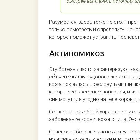
быстрее вычленить источник ал
Разумеется, здесь тоже не стоит пре
только осмотреть и определить, на что
которое поможет устранить последст
Актиномикоз
Эту болезнь часто характеризуют как
объяснимы для рядового животновода.
кожа покрылась пресловутыми шишками
которые со временем лопаются, и из н
они могут где угодно на теле коровы, 
Согласно врачебной характеристике,
заболевание хронического типа. Оно 
Опасность болезни заключается в ее 
но и свиньи, куры, кролики и, в том 