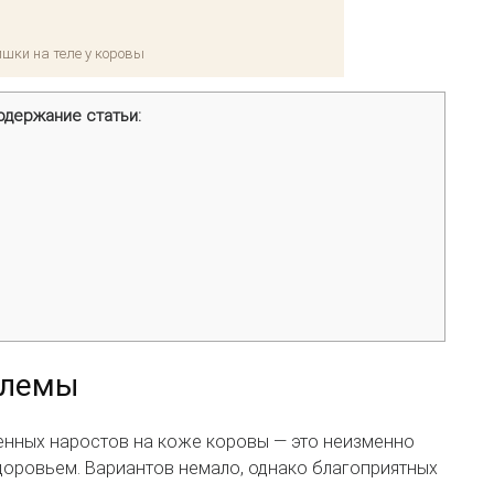
шки на теле у коровы
одержание статьи:
блемы
енных наростов на коже коровы — это неизменно
доровьем. Вариантов немало, однако благоприятных