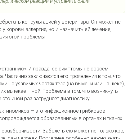
лергической реакции и устранить оный.
небрегать консультацией у ветеринара. Он может не
 у коровы аллергия, но и назначить ей лечение,
вия этой проблемы.
 «странную». И правда, ее симптомы не совсем
 Частично заключаются его проявления в том, что
 на уязвимых частях тела (на вымени или на щеке),
их вытекает гной. Проблема в том, что возникнуть
и это иной раз затрудняет диагностику.
 актиномикоз — это инфекционное грибковое
сопровождается образованиями в органах и тканях.
неразборчивости. Заболеть ею может не только крс,
числе, сам человек. Последнее особенно важно знать