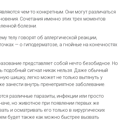
являются чем-то конкретным. Они могут различаться
новения. Сочетания именно этих трех моментов
еленной болезни.
му телу говорят об аллергической реакции,
очках — о гиподерматозе, а гнойные на конечностях
бразование представляет собой нечто безобидное. Но
ть подобный сигнал никак нельзя. Даже обычный
ную шишку, легко может не только вытянуть у
же занести внутрь пренеприятное заболевание.
тся различные паразиты, инфекции или просто
наче, но животное при появлении первых же
ать и осматривать его только в хирургических
ием будет также как можно быстрее вызвать