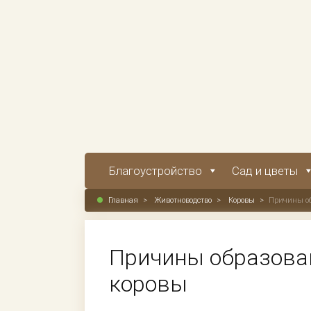
Благоустройство
Сад и цветы
Главная
>
Животноводство
>
Коровы
>
Причины об
Причины образован
коровы