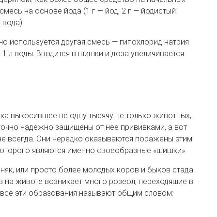
месь на основе йода (1 г — йод, 2 г — йодистый
 вода).
о используется другая смесь — гипохлорид натрия
 на 1 л воды. Вводится в шишки и доза увеличивается
ка выкосившее не одну тысячу не только животных,
точно надежно защищены от нее прививками, а вот
не всегда. Они нередко оказываются поражены этим
которого являются именно своеобразные «шишки».
як, или просто более молодых коров и быков стада.
ов на животе возникает много розеол, переходящие в
де все эти образования называют общим словом: