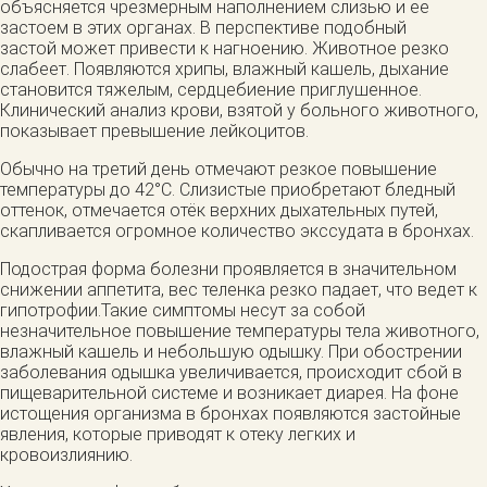
объясняется чрезмерным наполнением слизью и ее
застоем в этих органах. В перспективе подобный
застой может привести к нагноению. Животное резко
слабеет. Появляются хрипы, влажный кашель, дыхание
становится тяжелым, сердцебиение приглушенное.
Клинический анализ крови, взятой у больного животного,
показывает превышение лейкоцитов.
Обычно на третий день отмечают резкое повышение
температуры до 42°С. Слизистые приобретают бледный
оттенок, отмечается отёк верхних дыхательных путей,
скапливается огромное количество экссудата в бронхах.
Подострая форма болезни проявляется в значительном
снижении аппетита, вес теленка резко падает, что ведет к
гипотрофии.Такие симптомы несут за собой
незначительное повышение температуры тела животного,
влажный кашель и небольшую одышку. При обострении
заболевания одышка увеличивается, происходит сбой в
пищеварительной системе и возникает диарея. На фоне
истощения организма в бронхах появляются застойные
явления, которые приводят к отеку легких и
кровоизлиянию.