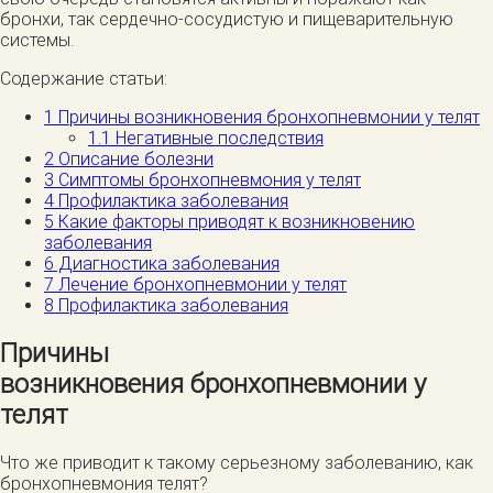
бронхи, так сердечно-сосудистую и пищеварительную
системы.
Содержание статьи:
1
Причины возникновения бронхопневмонии у телят
1.1
Негативные последствия
2
Описание болезни
3
Симптомы бронхопневмония у телят
4
Профилактика заболевания
5
Какие факторы приводят к возникновению
заболевания
6
Диагностика заболевания
7
Лечение бронхопневмонии у телят
8
Профилактика заболевания
Причины
возникновения бронхопневмонии у
телят
Что же приводит к такому серьезному заболеванию, как
бронхопневмония телят?