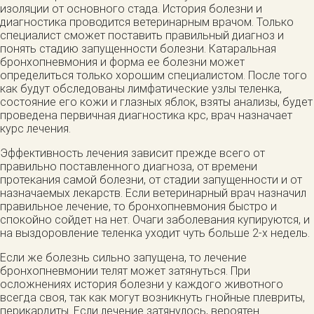
изоляции от основного стада. История болезни и
диагностика проводится ветеринарным врачом. Только
специалист сможет поставить правильный диагноз и
понять стадию запущенности болезни. Катаральная
бронхопневмония и форма ее болезни может
определиться только хорошим специалистом. После того
как будут обследованы лимфатические узлы теленка,
состояние его кожи и глазных яблок, взяты анализы, будет
проведена первичная диагностика крс, врач назначает
курс лечения.
Эффективность лечения зависит прежде всего от
правильно поставленного диагноза, от времени
протекания самой болезни, от стадии запущенности и от
назначаемых лекарств. Если ветеринарный врач назначил
правильное лечение, то бронхопневмония быстро и
спокойно сойдет на нет. Очаги заболевания купируются, и
на выздоровление теленка уходит чуть больше 2-х недель.
Если же болезнь сильно запущена, то лечение
бронхопневмонии телят может затянуться. При
осложнениях история болезни у каждого животного
всегда своя, так как могут возникнуть гнойные плевриты,
перикардиты. Если лечение затянулось, вероятен