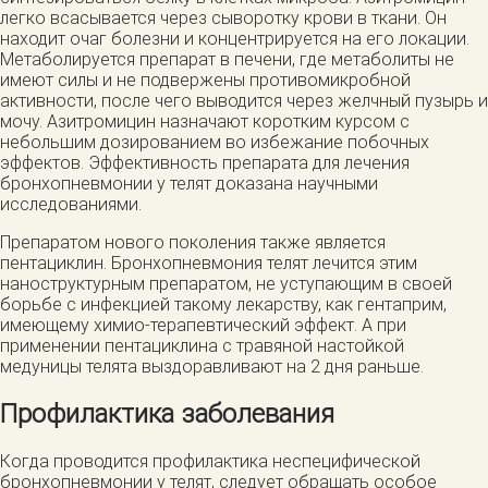
легко всасывается через сыворотку крови в ткани. Он
находит очаг болезни и концентрируется на его локации.
Метаболируется препарат в печени, где метаболиты не
имеют силы и не подвержены противомикробной
активности, после чего выводится через желчный пузырь и
мочу. Азитромицин назначают коротким курсом с
небольшим дозированием во избежание побочных
эффектов. Эффективность препарата для лечения
бронхопневмонии у телят доказана научными
исследованиями.
Препаратом нового поколения также является
пентациклин. Бронхопневмония телят лечится этим
наноструктурным препаратом, не уступающим в своей
борьбе с инфекцией такому лекарству, как гентаприм,
имеющему химио-терапевтический эффект. А при
применении пентациклина с травяной настойкой
медуницы телята выздоравливают на 2 дня раньше.
Профилактика заболевания
Когда проводится профилактика неспецифической
бронхопневмонии у телят, следует обращать особое