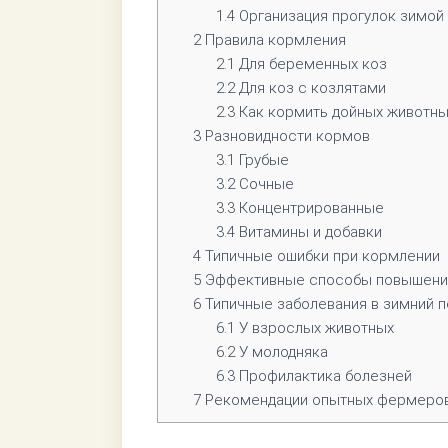
1.4
Организация прогулок зимой
2
Правила кормления
2.1
Для беременных коз
2.2
Для коз с козлятами
2.3
Как кормить дойных животны
3
Разновидности кормов
3.1
Грубые
3.2
Сочные
3.3
Концентрированные
3.4
Витамины и добавки
4
Типичные ошибки при кормлении
5
Эффективные способы повышения
6
Типичные заболевания в зимний 
6.1
У взрослых животных
6.2
У молодняка
6.3
Профилактика болезней
7
Рекомендации опытных фермеро