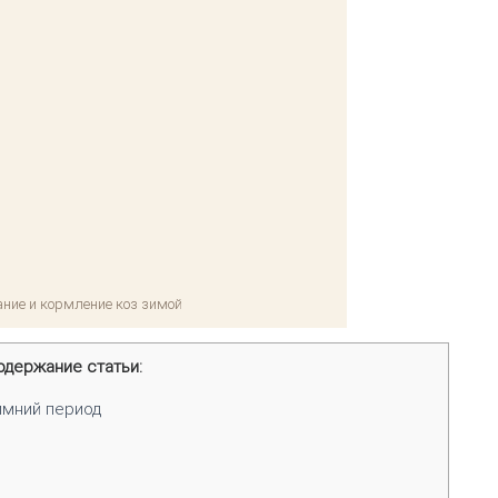
ние и кормление коз зимой
одержание статьи:
имний период