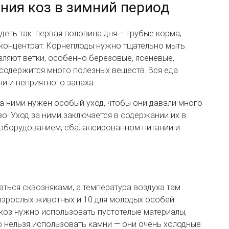
ния коз в зимний период
еть так: первая половина дня – грубые корма,
 концентрат. Корнеплоды нужно тщательно мыть.
вляют ветки, особенно березовые, ясеневые,
 содержится много полезных веществ. Вся еда
и и неприятного запаха.
а ними нужен особый уход, чтобы они давали много
. Уход за ними заключается в содержании их в
борудованием, сбалансированном питании и
ться сквозняками, а температура воздуха там
взрослых животных и 10 для молодых особей.
 коз нужно использовать пустотелые материалы,
о нельзя использовать камни — они очень холодные.