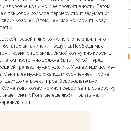
 и здоровье козы, но и ее продуктивность. Летом
 а с приходом холодов фермеру стоит задуматься,
своих козочек. О том, чем можно кормить козу
татьи.
ежей травой и листьями, но это не значит, что
е, богатые витаминами продукты. Необходимые
том и хранятся до зимы. Зимой коз нужно кормить
при этом постоянно должна быть чистой. Перед
прошлой трапезы нужно удалить. У животных должен
Н
е. Менять ее нужно с каждым кормлением. Норма
 от двух до четырех литров. Воду желательно
. Кроме воды козам можно предоставить сыворотку
ельные поилки. Рогатые еще любят грызть мел и
варенную соль.