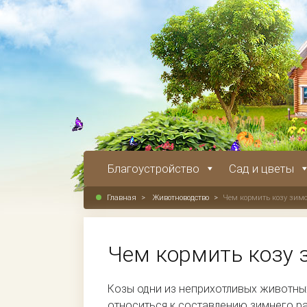
Благоустройство
Сад и цветы
Главная
>
Животноводство
>
Чем кормить козу зим
Чем кормить козу 
Козы одни из неприхотливых животных
относиться к составлению зимнего ра