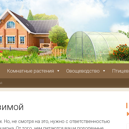
Комнатные растения
Овощеводство
Птицев
ой
зимой
. Но, не смотря на это, нужно с ответственностью
циона. От того, чем питаются ваши подопечные,