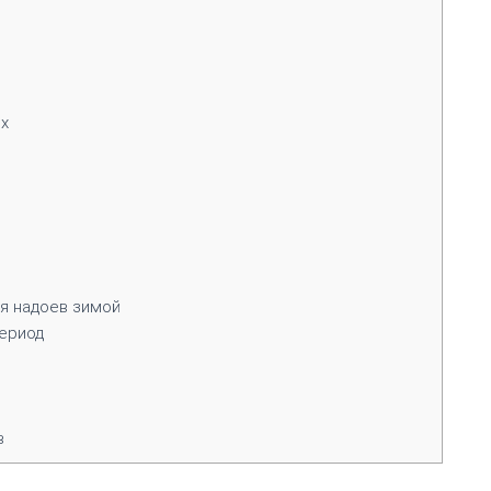
х
 надоев зимой
период
в