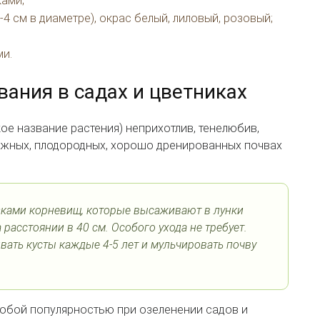
ками;
-4 см в диаметре), окрас белый, лиловый, розовый;
ми.
ания в садах и цветниках
е название растения) неприхотлив, тенелюбив,
ажных, плодородных, хорошо дренированных почвах
зками корневищ, которые высаживают в лунки
а расстоянии в 40 см. Особого ухода не требует.
вать кусты каждые 4-5 лет и мульчировать почву
собой популярностью при озеленении садов и