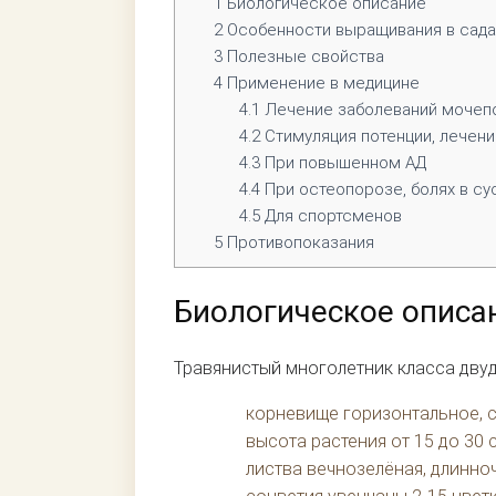
1
Биологическое описание
2
Особенности выращивания в садах
3
Полезные свойства
4
Применение в медицине
4.1
Лечение заболеваний мочеп
4.2
Стимуляция потенции, лечени
4.3
При повышенном АД
4.4
При остеопорозе, болях в су
4.5
Для спортсменов
5
Противопоказания
Биологическое описа
Травянистый многолетник класса дв
корневище горизонтальное, с
высота растения от 15 до 30 
листва вечнозелёная, длинн