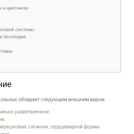
 и цветниках
оловой системы
е бесплодия
ставах
ние
удольных обладает следующим внешним видом:
ильно разветвлённое;
см;
очерешковая, сложная, сердцевидной формы;