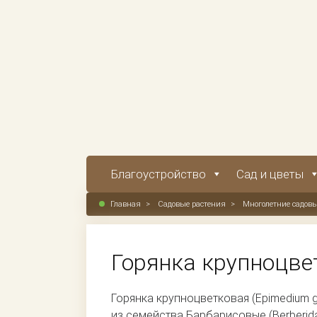
Благоустройство
Сад и цветы
Главная
>
Садовые растения
>
Многолетние садовы
Горянка крупноцве
Горянка крупноцветковая (Epimedium g
из семейства Барбарисовые (Berberid