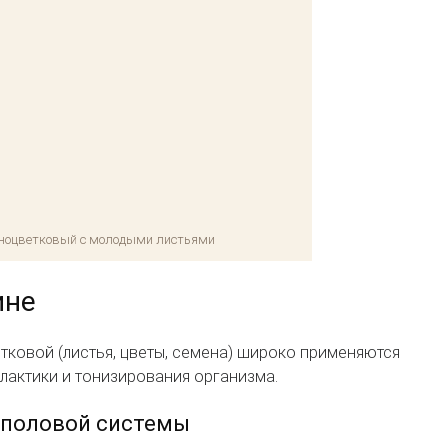
ноцветковый с молодыми листьями
ине
тковой (листья, цветы, семена) широко применяются
илактики и тонизирования организма.
еполовой системы