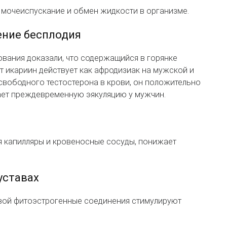
 мочеиспускание и обмен жидкости в организме.
ение бесплодия
вания доказали, что содержащийся в горянке
т икариин действует как афродизиак на мужской и
свободного тестостерона в крови, он положительно
ает преждевременную эякуляцию у мужчин.
я капилляры и кровеносные сосуды, понижает
уставах
вой фитоэстрогенные соединения стимулируют