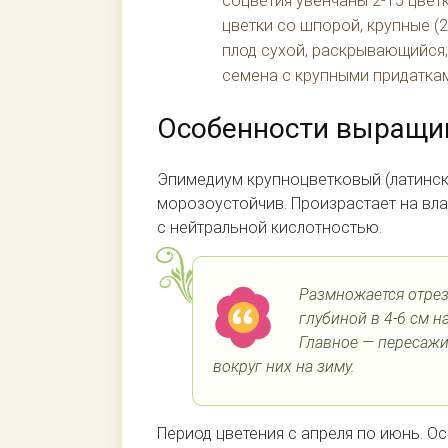
соцветия увенчаны 2-15 цвет
цветки со шпорой, крупные (2
плод сухой, раскрывающийся;
семена с крупными придатка
Особенности выращив
Эпимедиум крупноцветковый (латинско
морозоустойчив. Произрастает на вл
с нейтральной кислотностью.
Размножается отре
глубиной в 4-6 см н
Главное — пересажи
вокруг них на зиму.
Период цветения с апреля по июнь. О