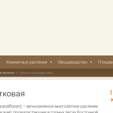
Комнатные растения
Овощеводство
Птицев
е растения
>
Горянка крупноцветковая
тковая
randiflorum) — вечнозелёное многолетнее растение
aceae), произрастающее в горных лесах Восточной