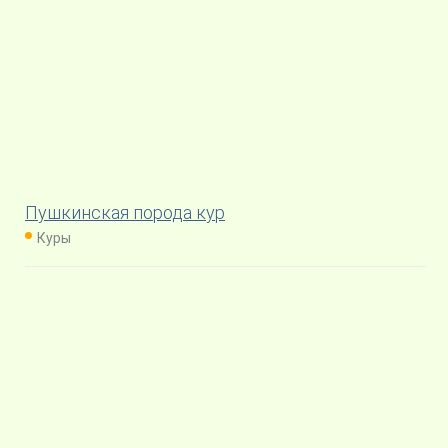
Пушкинская порода кур
Куры