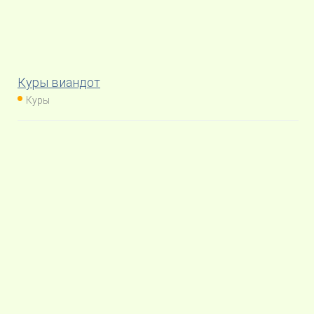
Куры виандот
Куры