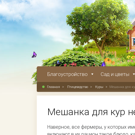
Благоустройство
Сад и цветы
Главная
>
Птицеводство
>
Куры
>
Мешанка для ку
Мешанка для кур н
Наверное, все фермеры, у которых им
включают в их рацион такое блюдо, к