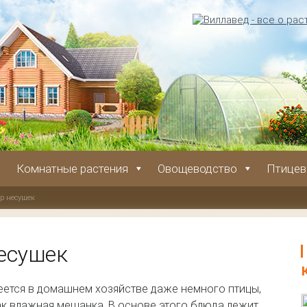
Комнатные растения
Овощеводство
Птицев
р несушек
есушек
еется в домашнем хозяйстве даже немного птицы,
ак влажная мешанка. В основе этого блюда лежит