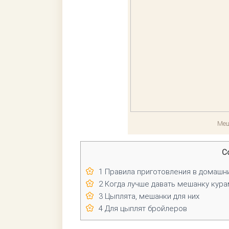
Меш
С
1
Правила приготовления в домашни
2
Когда лучше давать мешанку кур
3
Цыплята, мешанки для них
4
Для цыплят бройлеров