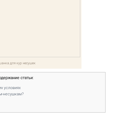
анка для кур несушек
одержание статьи:
х условиях
ам-несушкам?