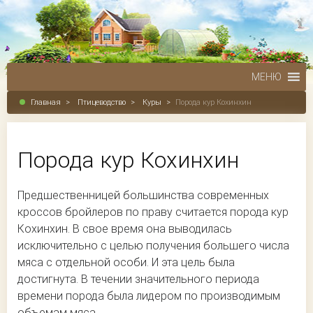
МЕНЮ
Главная
>
Птицеводство
>
Куры
>
Порода кур Кохинхин
Порода кур Кохинхин
Предшественницей большинства современных
кроссов бройлеров по праву считается порода кур
Кохинхин. В свое время она выводилась
исключительно с целью получения большего числа
мяса с отдельной особи. И эта цель была
достигнута. В течении значительного периода
времени порода была лидером по производимым
объемам мяса.