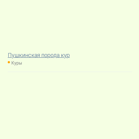
Пушкинская порода кур
Куры