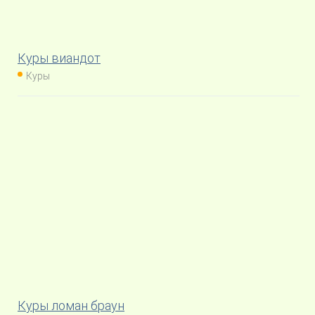
Куры виандот
Куры
Куры ломан браун