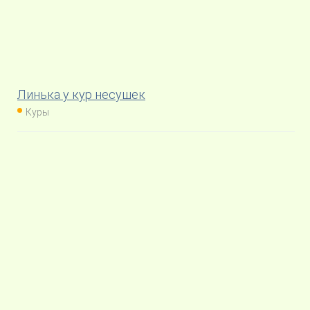
Линька у кур несушек
Куры