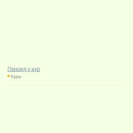
Пероед у кур
Куры