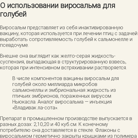
О использовании виросальма для
голубей
Виросальм представляет из себя инактивированную
вакцину, которая используется при лечении птиц с задачей
выработать сопротивляемость голубей к сальмонелле и
псевдочуме.
Внешне она выглядит как желто-серая жидкость-
суспензия, выпадающая в структурированную взвесь,
которая при интенсивном встряхивании растворяется.
В числе компонентов вакцины виросальм для
голубей около миллиарда микробов
сальмонеллы и эмбриональная жидкость из
птичьих эмбрионов, пораженных вирусом
Ньюкасла. Аналог виросальма — инъекция
«Владивак ла-сота».
Препарат в промышленном производстве выпускается в
разных дозах: 2,10,20 и 40 куб.см. К конечному
потребителю она доставляется в стекле. Флаконы с
виросальмом герметично закрыты крышками из полимера