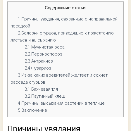
Содержание статьи:
1
Причины увядания, связанные с неправильной
посадкой
2
Болезни огурцов, приводящие к пожелтению
листьев и высыханию
2.1
Мучнистая роса
2.2
Пероноспороз
2.3
Антракноз
2.4
Фузариоз
3
Из-за каких вредителей желтеет и сохнет
рассада огурцов
3.1
Бахчевая тля
3.2
Паутинный клещ
4
Причины высыхания растений в теплице
5
Заключение
Причины увядания,