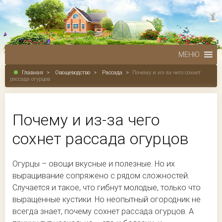
МЕНЮ
Главная
>
Овощеводство
>
Рассада
>
Почему и из-за чего сохнет
рассада огурцов
Почему и из-за чего
сохнет рассада огурцов
Огурцы – овощи вкусные и полезные. Но их
выращивание сопряжено с рядом сложностей.
Случается и такое, что гибнут молодые, только что
выращенные кустики. Но неопытный огородник не
всегда знает, почему сохнет рассада огурцов. А