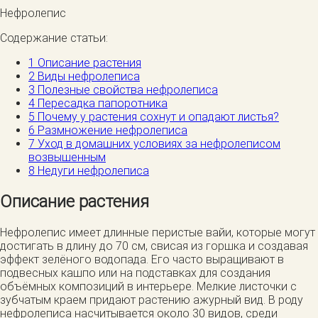
Нефролепис
Содержание статьи:
1
Описание растения
2
Виды нефролеписа
3
Полезные свойства нефролеписа
4
Пересадка папоротника
5
Почему у растения сохнут и опадают листья?
6
Размножение нефролеписа
7
Уход в домашних условиях за нефролеписом
возвышенным
8
Недуги нефролеписа
Описание растения
Нефролепис имеет длинные перистые вайи, которые могут
достигать в длину до 70 см, свисая из горшка и создавая
эффект зелёного водопада. Его часто выращивают в
подвесных кашпо или на подставках для создания
объёмных композиций в интерьере. Мелкие листочки с
зубчатым краем придают растению ажурный вид. В роду
нефролеписа насчитывается около 30 видов, среди