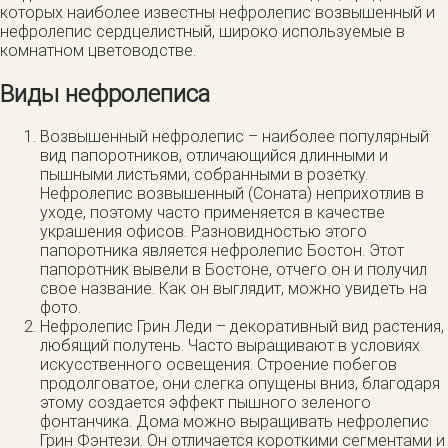
которых наиболее известны нефролепис возвышенный и
нефролепис сердцелистный, широко используемые в
комнатном цветоводстве.
Виды нефролеписа
Возвышенный нефролепис – наиболее популярный
вид папоротников, отличающийся длинными и
пышными листьями, собранными в розетку.
Нефролепис возвышенный (Соната) неприхотлив в
уходе, поэтому часто применяется в качестве
украшения офисов. Разновидностью этого
папоротника является нефролепис Бостон. Этот
папоротник вывели в Бостоне, отчего он и получил
свое название. Как он выглядит, можно увидеть на
фото.
Нефролепис Грин Леди – декоративный вид растения,
любящий полутень. Часто выращивают в условиях
искусственного освещения. Строение побегов
продолговатое, они слегка опущены вниз, благодаря
этому создается эффект пышного зеленого
фонтанчика. Дома можно выращивать нефролепис
Грин Фэнтези. Он отличается короткими сегментами и