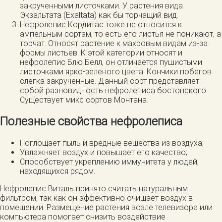
закрученными листочками. У растения вида
Экзальтата (Exaltata) как бы торчащий вид.
Нефролепис Кордитас тоже не относится к
ампельным сортам, то есть его листья не поникают, а
торчат. Относят растение к махровым видам из-за
формы листьев. К этой категории относят и
нефролепис Блю Белл, он отличается пушистыми
листочками ярко-зеленого цвета. Кончики побегов
слегка закрученные. Данный сорт представляет
собой разновидность нефролеписа бостонского.
Существует микс сортов Монтана.
Полезные свойства нефролеписа
Поглощает пыль и вредные вещества из воздуха;
Увлажняет воздух и повышает его качество;
Способствует укреплению иммунитета у людей,
находящихся рядом.
Нефролепис Виталь принято считать натуральным
фильтром, так как он эффективно очищает воздух в
помещении. Размещение растения возле телевизора или
компьютера помогает снизить воздействие