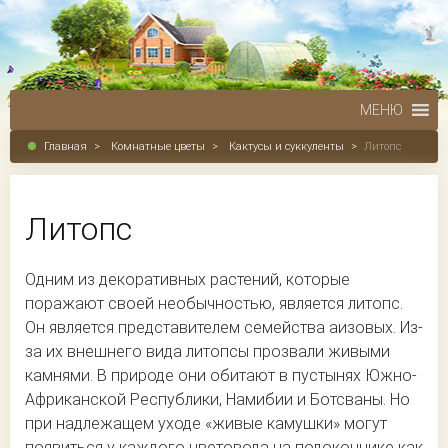
МЕНЮ
Главная
>
Комнатные цветы
>
Кактусы и суккуленты
>
Литопс
Литопс
Одним из декоративных растений, которые
поражают своей необычностью, является литопс.
Он является представителем семейства аизовых. Из-
за их внешнего вида литопсы прозвали живыми
камнями. В природе они обитают в пустынях Южно-
Африканской Республики, Намибии и Ботсваны. Но
при надлежащем уходе «живые камушки» могут
появиться у каждого цветовода на подоконнике как