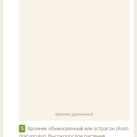
Аронник удлиненный
Аронник обыкновенный или эстрагон (Arum
dracunculus). Высокорослое растение