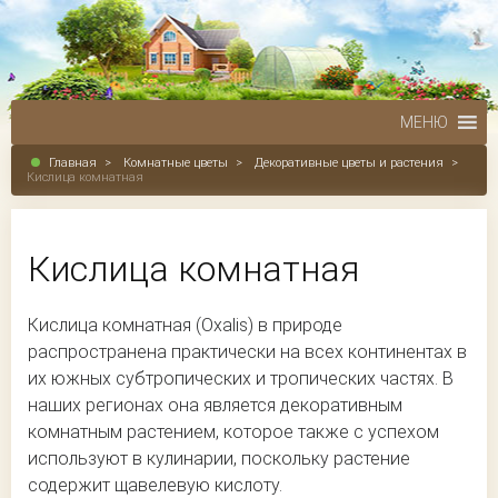
МЕНЮ
Главная
>
Комнатные цветы
>
Декоративные цветы и растения
>
Кислица комнатная
Кислица комнатная
Кислица комнатная (Oxalis) в природе
распространена практически на всех континентах в
их южных субтропических и тропических частях. В
наших регионах она является декоративным
комнатным растением, которое также с успехом
используют в кулинарии, поскольку растение
содержит щавелевую кислоту.