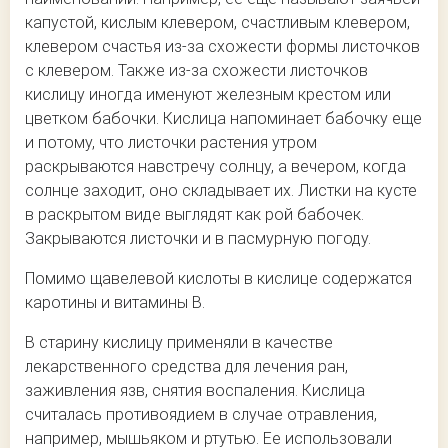
капустой, кислым клевером, счастливым клевером,
клевером счастья из-за схожести формы листочков
с клевером. Также из-за схожести листочков
кислицу иногда именуют железным крестом или
цветком бабочки. Кислица напоминает бабочку еще
и потому, что листочки растения утром
раскрываются навстречу солнцу, а вечером, когда
солнце заходит, оно складывает их. Листки на кусте
в раскрытом виде выглядят как рой бабочек.
Закрываются листочки и в пасмурную погоду.
Помимо щавелевой кислоты в кислице содержатся
каротины и витамины В.
В старину кислицу применяли в качестве
лекарственного средства для лечения ран,
заживления язв, снятия воспаления. Кислица
считалась противоядием в случае отравления,
например, мышьяком и ртутью. Ее использовали