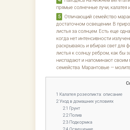
Находясь на нижнем вегетати
прямые солнечные лучи, калатея 
Отличающий семейство маран
достаточном освещении. В приро
листья за солнцем. Есть еще одна
когда нет интенсивности излучен
раскрываясь и вбирая свет для 
листья к солнцу ребром, как бы 
ниспадают и напоминают своим 
семейства. Марантовые — молитв
С
1
Калатея розеопикта: описание
2
Уход в домашних условиях
2.1
Грунт
2.2
Полив
2.3
Подкормка
2.4
Освещение