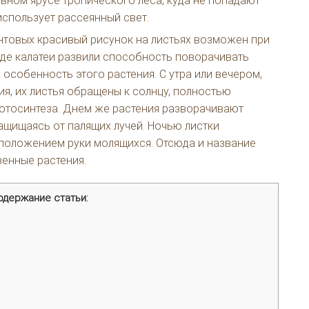
вном ярусе тропического леса, куда не попадают
использует рассеянный свет.
товых красивый рисунок на листьях возможен при
де калатеи развили способность поворачивать
 особенность этого растения. С утра или вечером,
ия, их листья обращены к солнцу, полностью
фотосинтеза. Днем же растения разворачивают
защищаясь от палящих лучей. Ночью листки
положением руки молящихся. Отсюда и название
енные растения.
одержание статьи: