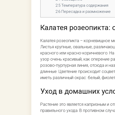
2.5
Температура содержания
2.6
Пересадка и размножение
Калатея розеопикта: 
Калатея розеопикта – корневищное мн
Листья крупные, овальные, различающ
красного или красно-коричневого. На 
узор очень красивый, как оперение р
розово-пурпурная линия, отсюда и на
длинные. Цветение происходит соцве
иметь различный окрас: белый, фиоле
Уход в домашних усл
Растение это является капризным и о
правильного ухода. В противном случа