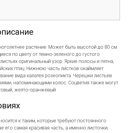
описание
оголетнее растение. Может быть высотой до 80 см.
иеся по цвету от темно-зеленого до густого
листьях оригинальный узор. Яркие полосы и пятна,
айских птиц. Нижнюю часть листков окаймляет
звание вида калатея розеопикта. Черешки листьев
тиями, напоминающими колос. Соцветия также могут
товый, желто-оранжевый.
овиях
тносится к таким, которые требуют постоянного
е его самая красивая часть, а именно листочки,