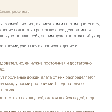
Калатея розеопикта
я формой листьев, их рисунком и цветом, цветением,
растение полностью раскрыло свои декоративные
о чувствовало себя, за ним нужен постоянный уход.
 калатеями, учитывая их происхождение и
ледовательно, ей нужна постоянная и достаточно
ло.
дут проливные дожди, влага от них распределяется
ы между всеми растениями. Следовательно,
 нельзя.
но только нехолодной, отстоявшейся водой, ведь