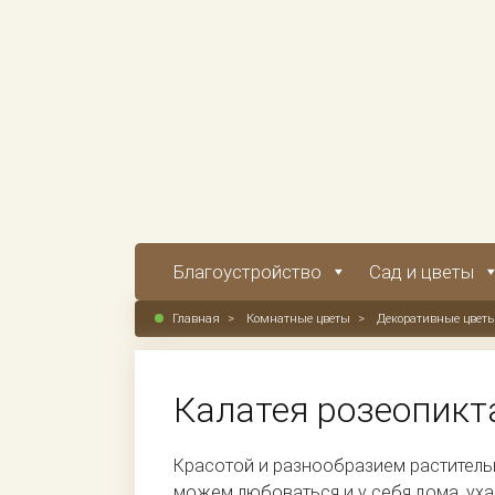
Благоустройство
Сад и цветы
Главная
>
Комнатные цветы
>
Декоративные цветы
Калатея розеопикт
Красотой и разнообразием раститель
можем любоваться и у себя дома, уха