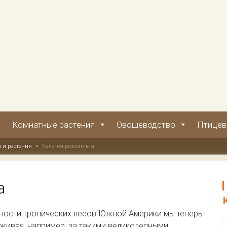
Комнатные растения
Овощеводство
Птицев
 и растения
>
Калатея розеопикта
а
ности тропических лесов Южной Америки мы теперь
живая, например, за такими великолепными