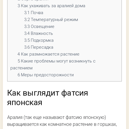
3
Как ухаживать за аралией дома
3.1
Почва
3.2
Температурный режим
3.3
Освещение
3.4
Влажность
3.5
Подкормка
3.6
Пересадка
4
Как размножается растение
5
Какие проблемы могут возникнуть с
растением
6
Меры предосторожности
Как выглядит фатсия
японская
Аралия (так еще называют фатсию японскую)
выращивается как комнатное растение в горшках,