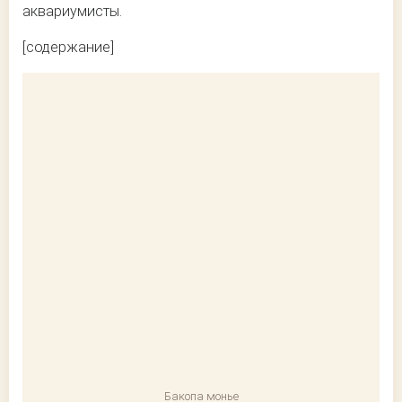
аквариумисты.
[содержание]
Бакопа монье