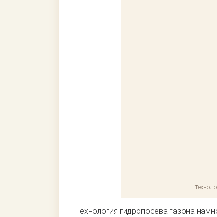
Техноло
Технология гидропосева газона намно