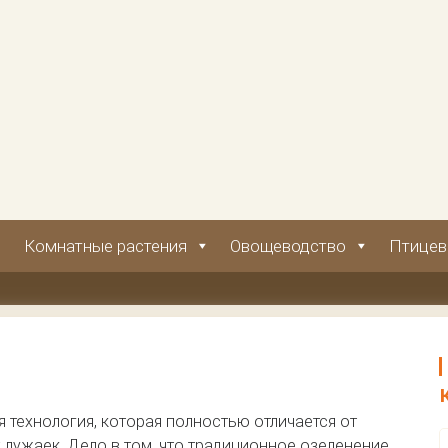
Комнатные растения
Овощеводство
Птицев
 технология, которая полностью отличается от
лужаек. Дело в том, что традиционное озеленение