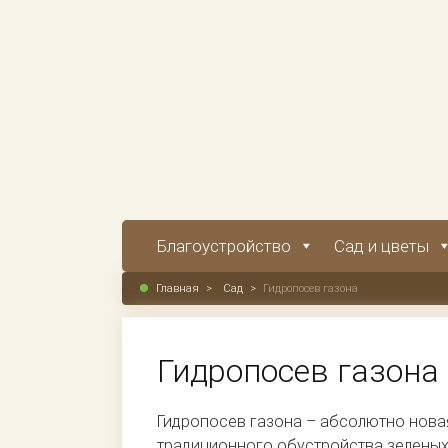
Благоустройство
Сад и цветы
Главная
>
Сад
>
Гидропосев газона
Гидропосев газона
Гидропосев газона – абсолютно новая
традиционного обустройства зеленых 