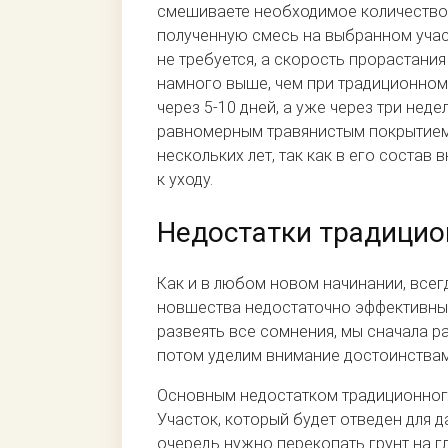
смешиваете необходимое количество 
полученную смесь на выбранном участ
не требуется, а скорость прорастани
намного выше, чем при традиционном 
через 5-10 дней, а уже через три нед
равномерным травянистым покрытием. 
нескольких лет, так как в его соста
к уходу.
Недостатки традицио
Как и в любом новом начинании, всег
новшества недостаточно эффективны
развеять все сомнения, мы сначала р
потом уделим внимание достоинствам
Основным недостатком традиционного
Участок, который будет отведен для 
очередь нужно перекопать грунт на г