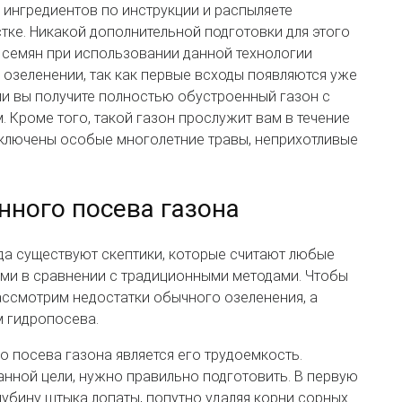
ингредиентов по инструкции и распыляете
ке. Никакой дополнительной подготовки для этого
я семян при использовании данной технологии
озеленении, так как первые всходы появляются уже
ели вы получите полностью обустроенный газон с
Кроме того, такой газон прослужит вам в течение
в включены особые многолетние травы, неприхотливые
нного посева газона
да существуют скептики, которые считают любые
ми в сравнении с традиционными методами. Чтобы
ассмотрим недостатки обычного озеленения, а
 гидропосева.
 посева газона является его трудоемкость.
данной цели, нужно правильно подготовить. В первую
лубину штыка лопаты, попутно удаляя корни сорных